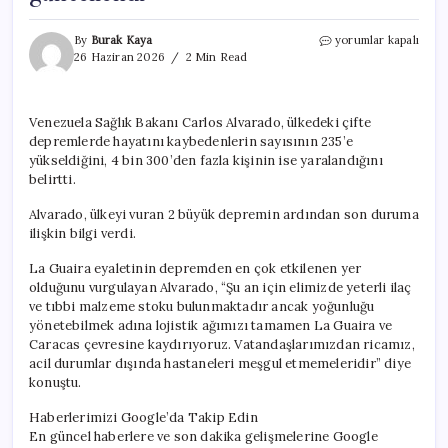
Venezuela’da
By
Burak Kaya
yorumlar kapalı
çifte
26 Haziran 2026
2 Min Read
deprem
felaketi…
Hayatını
Venezuela Sağlık Bakanı Carlos Alvarado, ülkedeki çifte
kaybedenlerin
depremlerde hayatını kaybedenlerin sayısının 235’e
sayısı
güncellendi
yükseldiğini, 4 bin 300’den fazla kişinin ise yaralandığını
için
belirtti.
Alvarado, ülkeyi vuran 2 büyük depremin ardından son duruma
ilişkin bilgi verdi.
La Guaira eyaletinin depremden en çok etkilenen yer
olduğunu vurgulayan Alvarado, “Şu an için elimizde yeterli ilaç
ve tıbbi malzeme stoku bulunmaktadır ancak yoğunluğu
yönetebilmek adına lojistik ağımızı tamamen La Guaira ve
Caracas çevresine kaydırıyoruz. Vatandaşlarımızdan ricamız,
acil durumlar dışında hastaneleri meşgul etmemeleridir” diye
konuştu.
Haberlerimizi Google’da Takip Edin
En güncel haberlere ve son dakika gelişmelerine Google