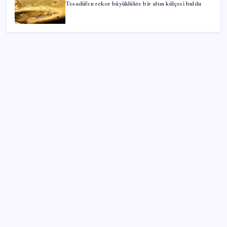
Tesadüfen rekor büyüklükte bir altın külçesi buldu
SON YAZILAR
BDDK’den yatırım araçlarına yeni çerçeve: Bireysel
limitlerde kurallar sil baştan
Huawei Mate 80 için 16GB RAM ve 1TB Model
Duyuruldu
500 tam puan almıştı… LGS birincisi Umut’un tercihi
belli oldu