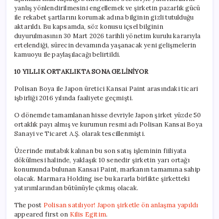
yanlış yönlendirilmesini engellemek ve şirketin pazarlık gücü
ile rekabet şartlarını korumak adına bilginin gizli tutulduğu
aktarıldı. Bu kapsamda, söz konusu içsel bilginin
duyurulmasının 30 Mart 2026 tarihli yönetim kurulu kararıyla
ertelendiği, sürecin devamında yaşanacak yeni gelişmelerin
kamuoyu ile paylaşılacağı belirtildi.
10 YILLIK ORTAKLIKTA SONA GELİNİYOR
Polisan Boya ile Japon üretici Kansai Paint arasındaki ticari
işbirliği 2016 yılında faaliyete geçmişti.
O dönemde tamamlanan hisse devriyle Japon şirket yüzde 50
ortaklık payı almış ve kurumun resmi adı Polisan Kansai Boya
Sanayi ve Ticaret A.Ş. olarak tescillenmişti.
Üzerinde mutabık kalınan bu son satış işleminin fiiliyata
dökülmesi halinde, yaklaşık 10 senedir şirketin yarı ortağı
konumunda bulunan Kansai Paint, markanın tamamına sahip
olacak. Marmara Holding ise bu kararla birlikte şirketteki
yatırımlarından bütünüyle çıkmış olacak.
The post
Polisan satılıyor! Japon şirketle ön anlaşma yapıldı
appeared first on
Kilis Egitim
.