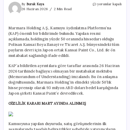
Polisan
By
Burak Kaya
yorumlar kapalı
satılıyor!
26 Haziran 2026
2 Min Read
Japon
şirketle
ön
Marmara Holding A.Ş., Kamuyu Aydınlatma Platformu’na
anlaşma
(KAP) önemli bir bildirimde bulundu. Yapılan resmi
yapıldı
için
açıklamada, holdingin yüzde 50 oranında hissedarı olduğu
Polisan Kansai Boya Sanayi ve Ticaret A.Ş. bünyesindeki tüm
payların devri için Japon ortak Kansai Paint Co., Ltd. ile ön
mutabakat sağlandığı ifade edildi.
KAP’a bildirilen ayrıntılara göre taraflar arasında 26 Haziran
2026 tarihinde bağlayıcı olmayan bir mutabakat mektubu
(Memorandum of Understanding) imzalandı. Bu ön anlaşma
doğrultusunda, Marmara Holding’in elindeki yüzde 50’lik
hisse prensip olarak 93 milyon ABD doları bedel karşılığında
Japon şirketi Kansai Paint’e devredilecek.
GİZLİLİK KARARI MART AYINDA ALINMIŞ
Kamuoyuna yapılan duyuruda, satış görüşmelerinin ilk
aşamalarında taşıdığı belirsizlikler sebebiyle yatırımcıların