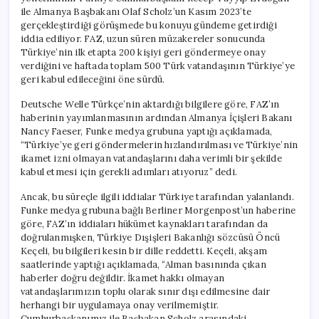
için
ile Almanya Başbakanı Olaf Scholz’un Kasım 2023’te
gerçekleştirdiği görüşmede bu konuyu gündeme getirdiği
iddia ediliyor. FAZ, uzun süren müzakereler sonucunda
Türkiye’nin ilk etapta 200 kişiyi geri göndermeye onay
verdiğini ve haftada toplam 500 Türk vatandaşının Türkiye’ye
geri kabul edileceğini öne sürdü.
Deutsche Welle Türkçe’nin aktardığı bilgilere göre, FAZ’ın
haberinin yayımlanmasının ardından Almanya İçişleri Bakanı
Nancy Faeser, Funke medya grubuna yaptığı açıklamada,
“Türkiye’ye geri göndermelerin hızlandırılması ve Türkiye’nin
ikamet izni olmayan vatandaşlarını daha verimli bir şekilde
kabul etmesi için gerekli adımları atıyoruz” dedi.
Ancak, bu süreçle ilgili iddialar Türkiye tarafından yalanlandı.
Funke medya grubuna bağlı Berliner Morgenpost’un haberine
göre, FAZ’ın iddiaları hükümet kaynakları tarafından da
doğrulanmışken, Türkiye Dışişleri Bakanlığı sözcüsü Öncü
Keçeli, bu bilgileri kesin bir dille reddetti. Keçeli, akşam
saatlerinde yaptığı açıklamada, “Alman basınında çıkan
haberler doğru değildir. İkamet hakkı olmayan
vatandaşlarımızın toplu olarak sınır dışı edilmesine dair
herhangi bir uygulamaya onay verilmemiştir.
Cumhurbaşkanımız ile Başbakan Scholz arasındaki