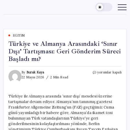
Skip
to
content
EĞITIM
Türkiye ve Almanya Arasındaki ‘Sınır
Dışı’ Tartışması: Geri Gönderim Süreci
Başladı mı?
Türkiye
By
Burak Kaya
yorumlar kapalı
ve
22 Mayıs 2026
2 Min Read
Almanya
Arasındaki
‘Sınır
Türkiye ile Almanya arasında ‘sınır dışı’ meselesi üzerine
Dışı’
tartışmalar devam ediyor. Almanya’nın tanınmış gazetesi
Tartışması:
Geri
Frankfurter Allgemeine Zeitung’un (FAZ) geçtiğimiz Cuma
Gönderim
günü yayımladığı bir habere göre, Almanya’da ikamet izni
Süreci
bulunmayan Türk vatandaşlarının Türkiye’ye geri
Başladı
gönderilmesinin kolaylaştırılması yönünde, Berlin
mı?
yönetiminin Türkiye Cumhurbaşkanı Recep Tayyip Erdoğan