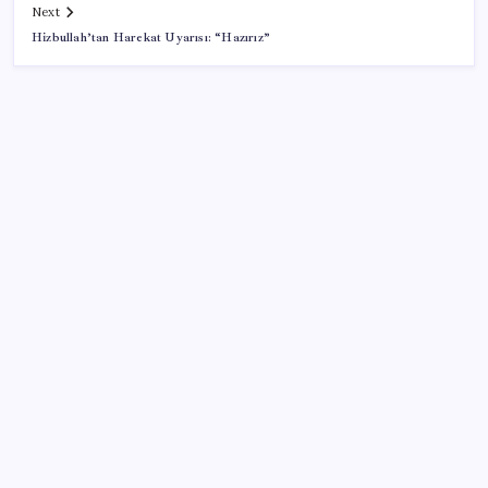
Next
Hizbullah’tan Harekat Uyarısı: “Hazırız”
SON YAZILAR
Para yetmedi 14 bin tesis krize terk edildi
Kongo’dan piyasaları sallayacak karar: Bakır ve
kobalt ihracatı durduruldu
Xbox Game Pass Ağustos 2026 Oyun Listesi
Xbox Game Pass’e ağustos ayında eklenecek oyunlar
listelendi