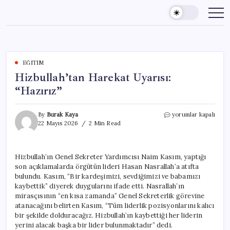
Skip
to
content
EĞITIM
Hizbullah’tan Harekat Uyarısı:
“Hazırız”
Hizbullah’tan
By
Burak Kaya
yorumlar kapalı
Harekat
22 Mayıs 2026
2 Min Read
Uyarısı:
“Hazırız”
için
Hizbullah’ın Genel Sekreter Yardımcısı Naim Kasım, yaptığı
son açıklamalarda örgütün lideri Hasan Nasrallah’a atıfta
bulundu. Kasım, “Bir kardeşimizi, sevdiğimizi ve babamızı
kaybettik” diyerek duygularını ifade etti. Nasrallah’ın
mirasçısının “en kısa zamanda” Genel Sekreterlik görevine
atanacağını belirten Kasım, “Tüm liderlik pozisyonlarını kalıcı
bir şekilde dolduracağız. Hizbullah’ın kaybettiği her liderin
yerini alacak başka bir lider bulunmaktadır” dedi.