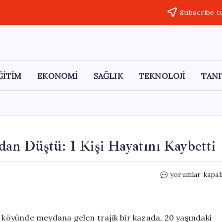
Subscribe t
ĞİTİM
EKONOMİ
SAĞLIK
TEKNOLOJİ
TANI
an Düştü: 1 Kişi Hayatını Kaybetti
Şanlıurfa’da
yorumlar kapal
Kamyonet
Uçurumdan
Düştü:
1
i köyünde meydana gelen trajik bir kazada, 20 yaşındaki