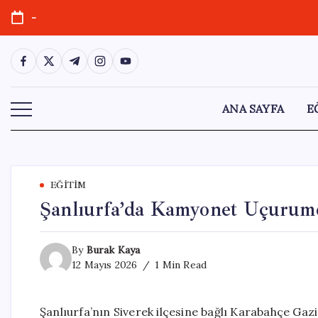
Skip
-
to
content
https://www.facebook.com/
https://twitter.com/
https://t.me/
https://www.instagram.com/
https://youtube.com/
ANA SAYFA
E
EĞITIM
Şanlıurfa’da Kamyonet Uçurumd
By
Burak Kaya
12 Mayıs 2026
1 Min Read
Şanlıurfa’nın Siverek ilçesine bağlı Karabahçe Gaz