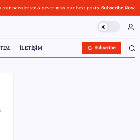
o our newsletter & never miss our best posts.
Subscribe Now!
TIM
İLETİŞİM
Subscribe
ı
SON YAZILAR
BDDK’den yatırım araçlarına yeni çerçeve:
Bireysel limitlerde kurallar sil baştan