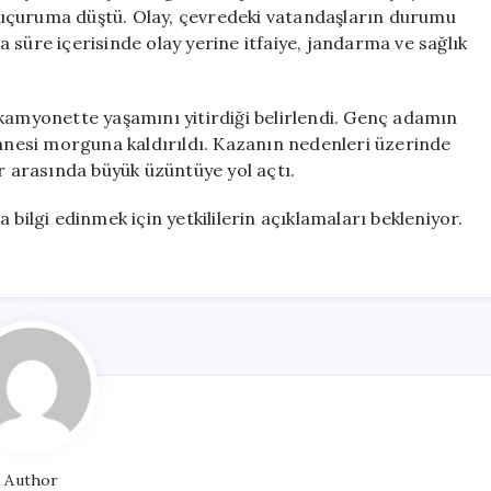
Kişi
uçuruma düştü. Olay, çevredeki vatandaşların durumu
Hayatını
sa süre içerisinde olay yerine itfaiye, jandarma ve sağlık
Kaybetti
için
 kamyonette yaşamını yitirdiği belirlendi. Genç adamın
tanesi morguna kaldırıldı. Kazanın nedenleri üzerinde
ar arasında büyük üzüntüye yol açtı.
 bilgi edinmek için yetkililerin açıklamaları bekleniyor.
Author