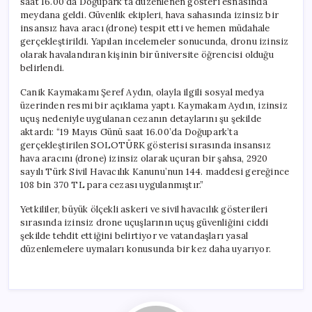
saat 16.00’da Doğupark’ta düzenlenen gösteri esnasında
meydana geldi. Güvenlik ekipleri, hava sahasında izinsiz bir
insansız hava aracı (drone) tespit etti ve hemen müdahale
gerçekleştirildi. Yapılan incelemeler sonucunda, dronu izinsiz
olarak havalandıran kişinin bir üniversite öğrencisi olduğu
belirlendi.
Canik Kaymakamı Şeref Aydın, olayla ilgili sosyal medya
üzerinden resmi bir açıklama yaptı. Kaymakam Aydın, izinsiz
uçuş nedeniyle uygulanan cezanın detaylarını şu şekilde
aktardı: “19 Mayıs Günü saat 16.00’da Doğupark’ta
gerçekleştirilen SOLOTÜRK gösterisi sırasında insansız
hava aracını (drone) izinsiz olarak uçuran bir şahsa, 2920
sayılı Türk Sivil Havacılık Kanunu’nun 144. maddesi gereğince
108 bin 370 TL para cezası uygulanmıştır.”
Yetkililer, büyük ölçekli askeri ve sivil havacılık gösterileri
sırasında izinsiz drone uçuşlarının uçuş güvenliğini ciddi
şekilde tehdit ettiğini belirtiyor ve vatandaşları yasal
düzenlemelere uymaları konusunda bir kez daha uyarıyor.