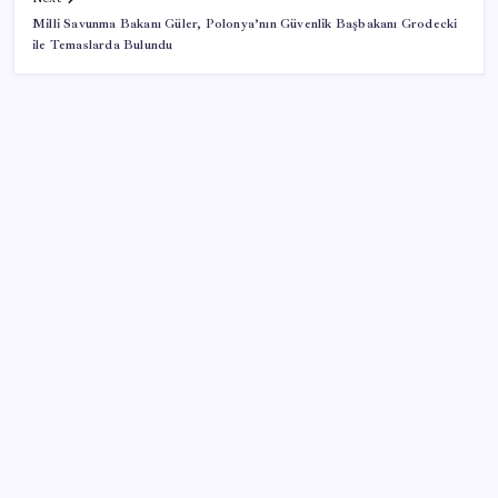
Milli Savunma Bakanı Güler, Polonya’nın Güvenlik Başbakanı Grodecki
ile Temaslarda Bulundu
SON YAZILAR
Pezeşkiyan: Teslim olmaya zorlanırsak savaşırız,
boyun eğmeyiz
BDDK’den yatırım araçlarına yeni çerçeve: Bireysel
limitlerde kurallar sil baştan
Huawei Mate 80 için 16GB RAM ve 1TB Model
Duyuruldu