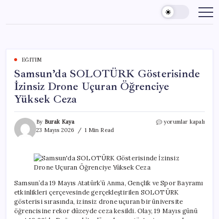
Skip
to
content
EĞITIM
Samsun’da SOLOTÜRK Gösterisinde
İzinsiz Drone Uçuran Öğrenciye
Yüksek Ceza
Samsun’da
By
Burak Kaya
yorumlar kapalı
SOLOTÜRK
23 Mayıs 2026
1 Min Read
Gösterisinde
İzinsiz
Drone
Uçuran
Öğrenciye
Yüksek
Samsun’da 19 Mayıs Atatürk’ü Anma, Gençlik ve Spor Bayramı
Ceza
etkinlikleri çerçevesinde gerçekleştirilen SOLOTÜRK
için
gösterisi sırasında, izinsiz drone uçuran bir üniversite
öğrencisine rekor düzeyde ceza kesildi. Olay, 19 Mayıs günü