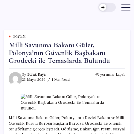
Skip
to
content
EĞITIM
Milli Savunma Bakanı Güler,
Polonya’nın Güvenlik Başbakanı
Grodecki ile Temaslarda Bulundu
Milli
By
Burak Kaya
yorumlar kapalı
Savunma
23 Mayıs 2026
1 Min Read
Bakanı
Güler,
Polonya’nın
Güvenlik
Başbakanı
Grodecki
ile
Milli Savunma Bakanı Güler, Polonya’nın Devlet Bakanı ve Milli
Temaslarda
Güvenlik Kurulu Bürosu Başkanı Bartosz Grodecki ile önemli
Bulundu
bir görüşme gerçekleştirdi. Görüşme, Bakanlığın resmi sosyal
için