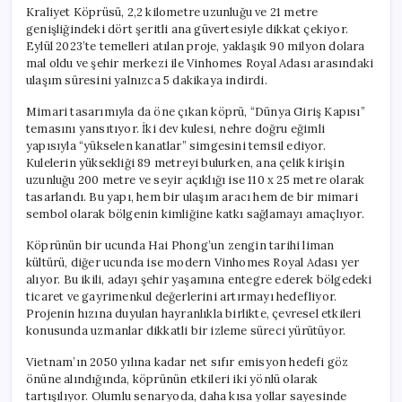
Kraliyet Köprüsü, 2,2 kilometre uzunluğu ve 21 metre
genişliğindeki dört şeritli ana güvertesiyle dikkat çekiyor.
Eylül 2023’te temelleri atılan proje, yaklaşık 90 milyon dolara
mal oldu ve şehir merkezi ile Vinhomes Royal Adası arasındaki
ulaşım süresini yalnızca 5 dakikaya indirdi.
Mimari tasarımıyla da öne çıkan köprü, “Dünya Giriş Kapısı”
temasını yansıtıyor. İki dev kulesi, nehre doğru eğimli
yapısıyla “yükselen kanatlar” simgesini temsil ediyor.
Kulelerin yüksekliği 89 metreyi bulurken, ana çelik kirişin
uzunluğu 200 metre ve seyir açıklığı ise 110 x 25 metre olarak
tasarlandı. Bu yapı, hem bir ulaşım aracı hem de bir mimari
sembol olarak bölgenin kimliğine katkı sağlamayı amaçlıyor.
Köprünün bir ucunda Hai Phong’un zengin tarihi liman
kültürü, diğer ucunda ise modern Vinhomes Royal Adası yer
alıyor. Bu ikili, adayı şehir yaşamına entegre ederek bölgedeki
ticaret ve gayrimenkul değerlerini artırmayı hedefliyor.
Projenin hızına duyulan hayranlıkla birlikte, çevresel etkileri
konusunda uzmanlar dikkatli bir izleme süreci yürütüyor.
Vietnam’ın 2050 yılına kadar net sıfır emisyon hedefi göz
önüne alındığında, köprünün etkileri iki yönlü olarak
tartışılıyor. Olumlu senaryoda, daha kısa yollar sayesinde