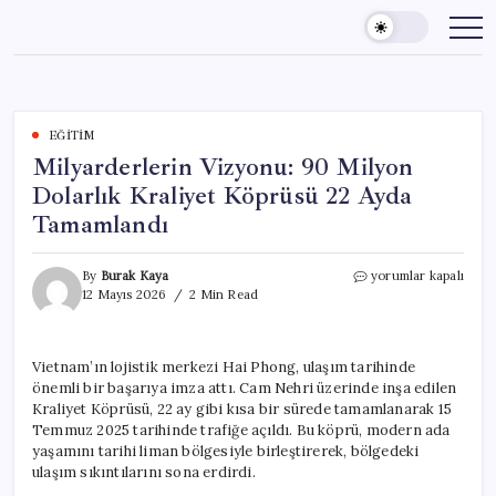
Skip
to
content
EĞITIM
Milyarderlerin Vizyonu: 90 Milyon
Dolarlık Kraliyet Köprüsü 22 Ayda
Tamamlandı
Milyarderlerin
By
Burak Kaya
yorumlar kapalı
Vizyonu:
12 Mayıs 2026
2 Min Read
90
Milyon
Dolarlık
Vietnam’ın lojistik merkezi Hai Phong, ulaşım tarihinde
Kraliyet
önemli bir başarıya imza attı. Cam Nehri üzerinde inşa edilen
Köprüsü
22
Kraliyet Köprüsü, 22 ay gibi kısa bir sürede tamamlanarak 15
Ayda
Temmuz 2025 tarihinde trafiğe açıldı. Bu köprü, modern ada
Tamamlandı
yaşamını tarihi liman bölgesiyle birleştirerek, bölgedeki
için
ulaşım sıkıntılarını sona erdirdi.