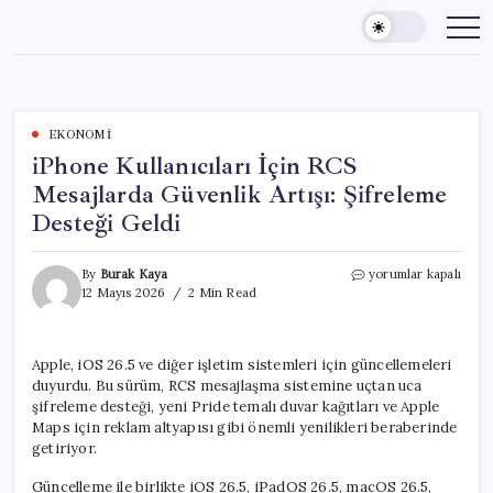
Skip
to
content
EKONOMI
iPhone Kullanıcıları İçin RCS
Mesajlarda Güvenlik Artışı: Şifreleme
Desteği Geldi
iPhone
By
Burak Kaya
yorumlar kapalı
Kullanıcıları
12 Mayıs 2026
2 Min Read
İçin
RCS
Mesajlarda
Apple, iOS 26.5 ve diğer işletim sistemleri için güncellemeleri
Güvenlik
duyurdu. Bu sürüm, RCS mesajlaşma sistemine uçtan uca
Artışı:
Şifreleme
şifreleme desteği, yeni Pride temalı duvar kağıtları ve Apple
Desteği
Maps için reklam altyapısı gibi önemli yenilikleri beraberinde
Geldi
getiriyor.
için
Güncelleme ile birlikte iOS 26.5, iPadOS 26.5, macOS 26.5,