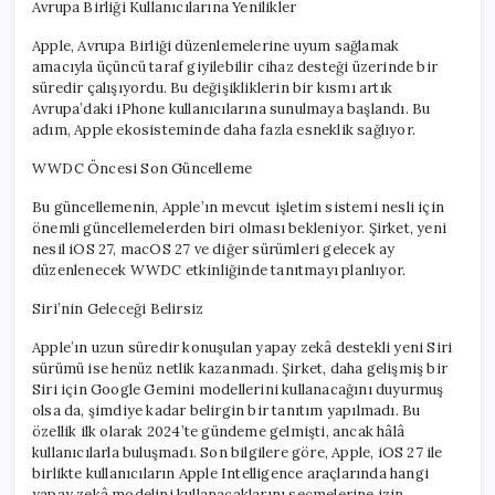
Avrupa Birliği Kullanıcılarına Yenilikler
Apple, Avrupa Birliği düzenlemelerine uyum sağlamak
amacıyla üçüncü taraf giyilebilir cihaz desteği üzerinde bir
süredir çalışıyordu. Bu değişikliklerin bir kısmı artık
Avrupa’daki iPhone kullanıcılarına sunulmaya başlandı. Bu
adım, Apple ekosisteminde daha fazla esneklik sağlıyor.
WWDC Öncesi Son Güncelleme
Bu güncellemenin, Apple’ın mevcut işletim sistemi nesli için
önemli güncellemelerden biri olması bekleniyor. Şirket, yeni
nesil iOS 27, macOS 27 ve diğer sürümleri gelecek ay
düzenlenecek WWDC etkinliğinde tanıtmayı planlıyor.
Siri’nin Geleceği Belirsiz
Apple’ın uzun süredir konuşulan yapay zekâ destekli yeni Siri
sürümü ise henüz netlik kazanmadı. Şirket, daha gelişmiş bir
Siri için Google Gemini modellerini kullanacağını duyurmuş
olsa da, şimdiye kadar belirgin bir tanıtım yapılmadı. Bu
özellik ilk olarak 2024’te gündeme gelmişti, ancak hâlâ
kullanıcılarla buluşmadı. Son bilgilere göre, Apple, iOS 27 ile
birlikte kullanıcıların Apple Intelligence araçlarında hangi
yapay zekâ modelini kullanacaklarını seçmelerine izin