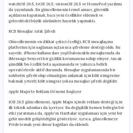
watchOS 26.5, tvOS 26.5, visionOS 26.5 ve HomePod yazılımı
da yayınlandı. Bu güncellemenin temel amacı, güvenlik
açıklarını kapatmak, bazı yeni özellikler eklemek ve
gelecekteki büyük sürümlere hazırlık yapmaktı.
RCS Mesajlar Artık Şifreli
Güncellemenin en dikkat çekici özelliği, RCS mesajlaşma
platformu için sağlanan uçtan uca şifreleme desteği oldu. Bu
sayede, iPhone kullanıcıları yeşil baloncuklu mesajlarında da
iMessage benzeri bir gizlilik korumasına sahip oluyor. Ancak
şimdilik bu özellik beta aşamasında ve yalnızca belirli
operatörlerde aktif durumda. Mesajlar uygulamasında bir
sohbetin şifreli olup olmadığını anlamak için kilit simgesine
bakmak yeterli; kilit simgesi yoksa mesajlar şifreli değildir.
Apple Maps’te Reklam Dönemi Başlıyor
iOS 26.5 güncellemesi, Apple Maps içinde reklam desteği için
ilk teknik adımları da içeriyor. Bu değişiklik hemen belirgin bir
etki yaratmasa da, Apple’ın Haritalar uygulaması için yeni bir
gelir modeli geliştirdiğini gösteriyor. Ayrıca, güncellemeye
Pride temalı yeni duvar kağıtları da eklendi.