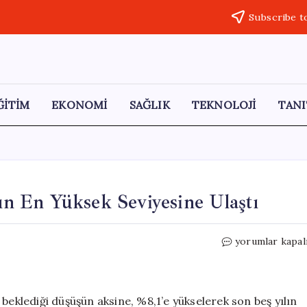
Subscribe t
ĞİTİM
EKONOMİ
SAĞLIK
TEKNOLOJİ
TANI
lın En Yüksek Seviyesine Ulaştı
Fransa’da
yorumlar kapal
İşsizlik
Oranı
Beş
Yılın
beklediği düşüşün aksine, %8,1’e yükselerek son beş yılın