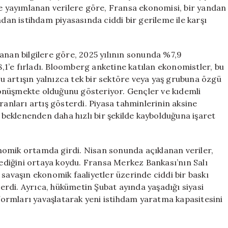
En
de yayımlanan verilere göre, Fransa ekonomisi, bir yandan
Yüksek
ndan istihdam piyasasında ciddi bir gerileme ile karşı
Seviyesine
Ulaştı
için
anan bilgilere göre, 2025 yılının sonunda %7,9
%8,1’e fırladı. Bloomberg anketine katılan ekonomistler, bu
 bu artışın yalnızca tek bir sektöre veya yaş grubuna özgü
önüşmekte olduğunu gösteriyor. Gençler ve kıdemli
ranları artış gösterdi. Piyasa tahminlerinin aksine
eklenenden daha hızlı bir şekilde kaybolduğuna işaret
nomik ortamda girdi. Nisan sonunda açıklanan veriler,
diğini ortaya koydu. Fransa Merkez Bankası’nın Salı
 savaşın ekonomik faaliyetler üzerinde ciddi bir baskı
sterdi. Ayrıca, hükümetin Şubat ayında yaşadığı siyasi
eformları yavaşlatarak yeni istihdam yaratma kapasitesini