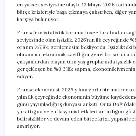
en yüksek seviyesine ulaştı. 13 Mayıs 2026 tarihin
bütçe krizleriyle başa çıkmaya çalışırken, diğer ya
karşıya bulunuyor.
Fransa’nın istatistik kurumu Insee tarafından sağl
seviyesinde olan işsizlik, 2026’nın ilk çeyreğinde 
oranın %7,8’e gerilemesini bekliyordu. İşsizlikteki
olmaması, ekonomik zayıflığın genel bir soruna d
çalışanlardan oluşan tüm yaş gruplarında işsizlik o
gerçekleşen bu %0,3’lük sapma, ekonomik ivmenin b
ediyor.
Fransa ekonomisi, 2026 yılına zorlu bir makroeko
yılın ilk çeyreğinde ekonominin büyüme kaydedeme
günü yayımladığı iş dünyası anketi, Orta Doğu’daki
yarattığını ve enflasyonist etkileri artırdığını gö
belirsizlikler ve devam eden bütçe krizi, yapısal r
sınırlıyor.