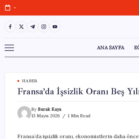
Skip
-
to
content
https://www.facebook.com/
https://twitter.com/
https://t.me/
https://www.instagram.com/
https://youtube.com/
ANA SAYFA
E
HABER
Fransa’da İşsizlik Oranı Beş Yı
By
Burak Kaya
13 Mayıs 2026
1 Min Read
Fransa’da işsizlik oranı, ekonomistlerin daha önce 