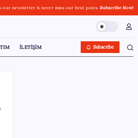
o our newsletter & never miss our best posts.
Subscribe Now!
TIM
İLETİŞİM
Subscribe
ı
SON YAZILAR
Para yetmedi 14 bin tesis krize terk edildi