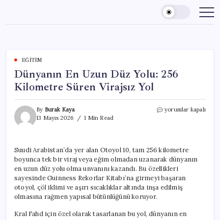
Skip
to
content
EĞITIM
Dünyanın En Uzun Düz Yolu: 256
Kilometre Süren Virajsız Yol
Dünyanın
By
Burak Kaya
yorumlar kapalı
En
13 Mayıs 2026
1 Min Read
Uzun
Düz
Yolu:
Suudi Arabistan’da yer alan Otoyol 10, tam 256 kilometre
256
boyunca tek bir viraj veya eğim olmadan uzanarak dünyanın
Kilometre
Süren
en uzun düz yolu olma unvanını kazandı. Bu özellikleri
Virajsız
sayesinde Guinness Rekorlar Kitabı’na girmeyi başaran
Yol
otoyol, çöl iklimi ve aşırı sıcaklıklar altında inşa edilmiş
için
olmasına rağmen yapısal bütünlüğünü koruyor.
Kral Fahd için özel olarak tasarlanan bu yol, dünyanın en