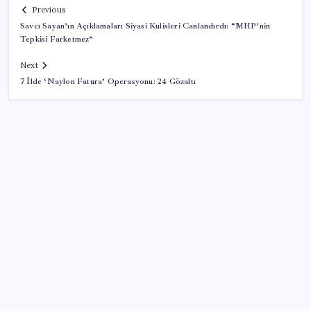
Previous
Savcı Sayan’ın Açıklamaları Siyasi Kulisleri Canlandırdı: “MHP’nin
Tepkisi Farketmez”
Next
7 İlde ‘Naylon Fatura’ Operasyonu: 24 Gözaltı
SON YAZILAR
BDDK’den yatırım araçlarına yeni çerçeve: Bireysel
limitlerde kurallar sil baştan
Huawei Mate 80 için 16GB RAM ve 1TB Model