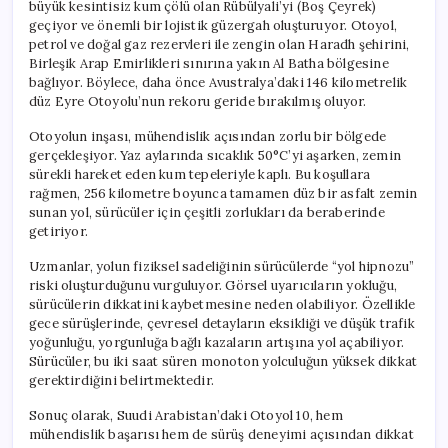
büyük kesintisiz kum çölü olan Rübülyali’yi (Boş Çeyrek)
geçiyor ve önemli bir lojistik güzergah oluşturuyor. Otoyol,
petrol ve doğal gaz rezervleri ile zengin olan Haradh şehirini,
Birleşik Arap Emirlikleri sınırına yakın Al Batha bölgesine
bağlıyor. Böylece, daha önce Avustralya’daki 146 kilometrelik
düz Eyre Otoyolu’nun rekoru geride bırakılmış oluyor.
Otoyolun inşası, mühendislik açısından zorlu bir bölgede
gerçekleşiyor. Yaz aylarında sıcaklık 50°C’yi aşarken, zemin
sürekli hareket eden kum tepeleriyle kaplı. Bu koşullara
rağmen, 256 kilometre boyunca tamamen düz bir asfalt zemin
sunan yol, sürücüler için çeşitli zorlukları da beraberinde
getiriyor.
Uzmanlar, yolun fiziksel sadeliğinin sürücülerde “yol hipnozu”
riski oluşturduğunu vurguluyor. Görsel uyarıcıların yokluğu,
sürücülerin dikkatini kaybetmesine neden olabiliyor. Özellikle
gece sürüşlerinde, çevresel detayların eksikliği ve düşük trafik
yoğunluğu, yorgunluğa bağlı kazaların artışına yol açabiliyor.
Sürücüler, bu iki saat süren monoton yolculuğun yüksek dikkat
gerektirdiğini belirtmektedir.
Sonuç olarak, Suudi Arabistan’daki Otoyol 10, hem
mühendislik başarısı hem de sürüş deneyimi açısından dikkat