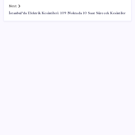
Next
İstanbul’da Elektrik Kesintileri: 109 Noktada 10 Saat Sürecek Kesintiler
SON YAZILAR
Para yetmedi 14 bin tesis krize terk edildi
Kongo’dan piyasaları sallayacak karar: Bakır ve
kobalt ihracatı durduruldu
Xbox Game Pass Ağustos 2026 Oyun Listesi
Xbox Game Pass’e ağustos ayında eklenecek oyunlar
listelendi