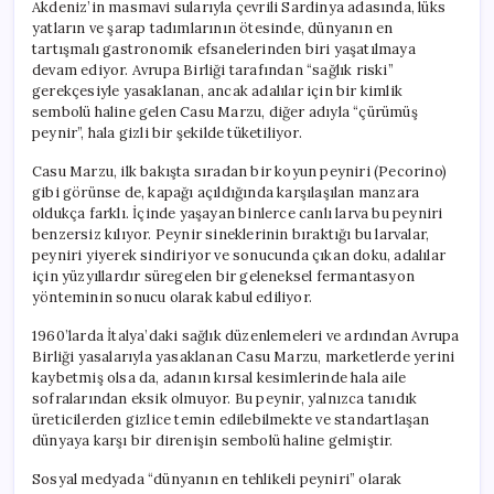
Akdeniz’in masmavi sularıyla çevrili Sardinya adasında, lüks
yatların ve şarap tadımlarının ötesinde, dünyanın en
tartışmalı gastronomik efsanelerinden biri yaşatılmaya
devam ediyor. Avrupa Birliği tarafından “sağlık riski”
gerekçesiyle yasaklanan, ancak adalılar için bir kimlik
sembolü haline gelen Casu Marzu, diğer adıyla “çürümüş
peynir”, hala gizli bir şekilde tüketiliyor.
Casu Marzu, ilk bakışta sıradan bir koyun peyniri (Pecorino)
gibi görünse de, kapağı açıldığında karşılaşılan manzara
oldukça farklı. İçinde yaşayan binlerce canlı larva bu peyniri
benzersiz kılıyor. Peynir sineklerinin bıraktığı bu larvalar,
peyniri yiyerek sindiriyor ve sonucunda çıkan doku, adalılar
için yüzyıllardır süregelen bir geleneksel fermantasyon
yönteminin sonucu olarak kabul ediliyor.
1960’larda İtalya’daki sağlık düzenlemeleri ve ardından Avrupa
Birliği yasalarıyla yasaklanan Casu Marzu, marketlerde yerini
kaybetmiş olsa da, adanın kırsal kesimlerinde hala aile
sofralarından eksik olmuyor. Bu peynir, yalnızca tanıdık
üreticilerden gizlice temin edilebilmekte ve standartlaşan
dünyaya karşı bir direnişin sembolü haline gelmiştir.
Sosyal medyada “dünyanın en tehlikeli peyniri” olarak