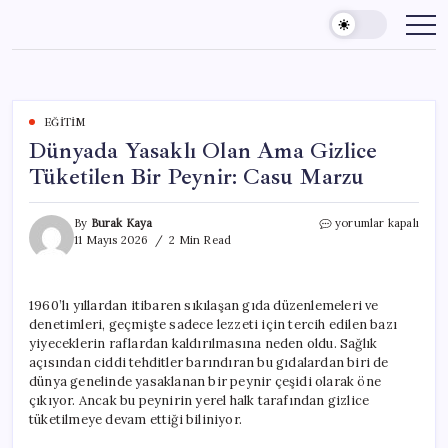
Skip
to
content
EĞITIM
Dünyada Yasaklı Olan Ama Gizlice
Tüketilen Bir Peynir: Casu Marzu
Dünyada
By
Burak Kaya
yorumlar kapalı
Yasaklı
11 Mayıs 2026
2 Min Read
Olan
Ama
Gizlice
1960’lı yıllardan itibaren sıkılaşan gıda düzenlemeleri ve
Tüketilen
denetimleri, geçmişte sadece lezzeti için tercih edilen bazı
Bir
Peynir:
yiyeceklerin raflardan kaldırılmasına neden oldu. Sağlık
Casu
açısından ciddi tehditler barındıran bu gıdalardan biri de
Marzu
dünya genelinde yasaklanan bir peynir çeşidi olarak öne
için
çıkıyor. Ancak bu peynirin yerel halk tarafından gizlice
tüketilmeye devam ettiği biliniyor.