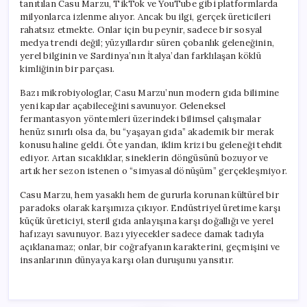
tanıtılan Casu Marzu, TikTok ve YouTube gibi platformlarda
milyonlarca izlenme alıyor. Ancak bu ilgi, gerçek üreticileri
rahatsız etmekte. Onlar için bu peynir, sadece bir sosyal
medya trendi değil; yüzyıllardır süren çobanlık geleneğinin,
yerel bilginin ve Sardinya’nın İtalya’dan farklılaşan köklü
kimliğinin bir parçası.
Bazı mikrobiyologlar, Casu Marzu’nun modern gıda bilimine
yeni kapılar açabileceğini savunuyor. Geleneksel
fermantasyon yöntemleri üzerindeki bilimsel çalışmalar
henüz sınırlı olsa da, bu “yaşayan gıda” akademik bir merak
konusu haline geldi. Öte yandan, iklim krizi bu geleneği tehdit
ediyor. Artan sıcaklıklar, sineklerin döngüsünü bozuyor ve
artık her sezon istenen o “simyasal dönüşüm” gerçekleşmiyor.
Casu Marzu, hem yasaklı hem de gururla korunan kültürel bir
paradoks olarak karşımıza çıkıyor. Endüstriyel üretime karşı
küçük üreticiyi, steril gıda anlayışına karşı doğallığı ve yerel
hafızayı savunuyor. Bazı yiyecekler sadece damak tadıyla
açıklanamaz; onlar, bir coğrafyanın karakterini, geçmişini ve
insanlarının dünyaya karşı olan duruşunu yansıtır.