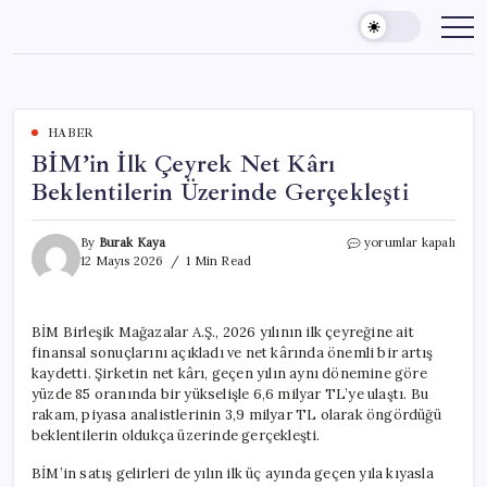
Skip
to
content
HABER
BİM’in İlk Çeyrek Net Kârı
Beklentilerin Üzerinde Gerçekleşti
BİM’in
By
Burak Kaya
yorumlar kapalı
İlk
12 Mayıs 2026
1 Min Read
Çeyrek
Net
Kârı
BİM Birleşik Mağazalar A.Ş., 2026 yılının ilk çeyreğine ait
Beklentilerin
finansal sonuçlarını açıkladı ve net kârında önemli bir artış
Üzerinde
Gerçekleşti
kaydetti. Şirketin net kârı, geçen yılın aynı dönemine göre
için
yüzde 85 oranında bir yükselişle 6,6 milyar TL’ye ulaştı. Bu
rakam, piyasa analistlerinin 3,9 milyar TL olarak öngördüğü
beklentilerin oldukça üzerinde gerçekleşti.
BİM’in satış gelirleri de yılın ilk üç ayında geçen yıla kıyasla