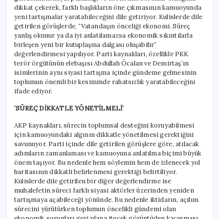
dikkat çekerek, farklı başlıkların öne çıkmasının kamuoyunda
yeni tartışmalar yaratabileceğini dile getiriyor. Kulislerde dile
getirilen görüşlerde, “Vatandaşın önceliği ekonomi. Süreç
yanlış okunur ya da iyi anlatılamazsa ekonomik sıkıntılarla
birleşen yeni bir kutuplaşma dalgası oluşabilir”
değerlendirmesi yapılıyor. Parti kaynakları, özellikle PKK
terör örgütünün elebaşısı Abdullah Öcalan ve Demirtaş’ın
isimlerinin aynı siyasi tartışma içinde gündeme gelmesinin
toplumun önemli bir kesiminde rahatsızlık yaratabileceğini
ifade ediyor.
‘SÜREÇ DİKKATLE YÖNETİLMELİ’
AKP kaynakları, sürecin toplumsal desteğini koruyabilmesi
için kamuoyundaki algının dikkatle yönetilmesi gerektiğini
savunuyor. Parti içinde dile getirilen görüşlere göre, atılacak
adımların zamanlaması ve kamuoyuna anlatılma biçimi büyük
önem taşıyor. Bu nedenle hem söylemin hem de izlenecek yol
haritasının dikkatli belirlenmesi gerektiği belirtiliyor.
Kulislerde dile getirilen bir diğer değerlendirme ise
muhalefetin süreci farklı siyasi aktörler üzerinden yeniden
tartışmaya açabileceği yönünde. Bu nedenle iktidarın, açılım
sürecini yürütürken toplumun öncelikli gündemi olan
ekonomik sorunları geri plana itecek görüntüden kaçınması