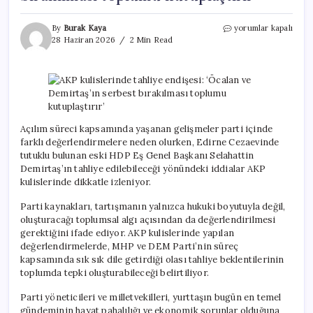
AKP
By
Burak Kaya
yorumlar kapalı
kulislerinde
28 Haziran 2026
2 Min Read
tahliye
endişesi:
‘Öcalan
ve
Demirtaş’ın
serbest
bırakılması
Açılım süreci kapsamında yaşanan gelişmeler parti içinde
toplumu
farklı değerlendirmelere neden olurken, Edirne Cezaevinde
kutuplaştırır’
tutuklu bulunan eski HDP Eş Genel Başkanı Selahattin
için
Demirtaş’ın tahliye edilebileceği yönündeki iddialar AKP
kulislerinde dikkatle izleniyor.
Parti kaynakları, tartışmanın yalnızca hukuki boyutuyla değil,
oluşturacağı toplumsal algı açısından da değerlendirilmesi
gerektiğini ifade ediyor. AKP kulislerinde yapılan
değerlendirmelerde, MHP ve DEM Parti’nin süreç
kapsamında sık sık dile getirdiği olası tahliye beklentilerinin
toplumda tepki oluşturabileceği belirtiliyor.
Parti yöneticileri ve milletvekilleri, yurttaşın bugün en temel
gündeminin hayat pahalılığı ve ekonomik sorunlar olduğuna