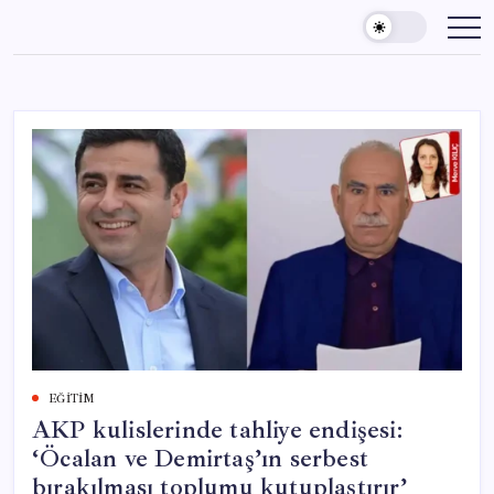
Skip
to
content
EĞITIM
AKP kulislerinde tahliye endişesi:
‘Öcalan ve Demirtaş’ın serbest
bırakılması toplumu kutuplaştırır’