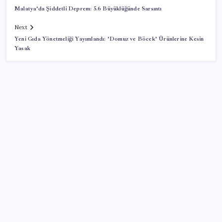
Malatya’da Şiddetli Deprem: 5.6 Büyüklüğünde Sarsıntı
Next
Yeni Gıda Yönetmeliği Yayımlandı: ‘Domuz ve Böcek’ Ürünlerine Kesin
Yasak
SON YAZILAR
Kongo’dan piyasaları sallayacak karar: Bakır ve
kobalt ihracatı durduruldu
Xbox Game Pass Ağustos 2026 Oyun Listesi
Xbox Game Pass’e ağustos ayında eklenecek oyunlar