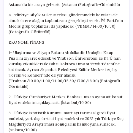
Astana’da bir araya gelecek. (Astana) (Fotoğraflı-Görüntülü)
4- Türkiye Büyük Millet Meclisi, gündemindeki konuları ele
almak üzere olağan toplantısını gerçekleştirecek. İYİ Parti’nin
Meclis grup toplantısı da yapılacak. (TBMM/14.00/10.30)
(Fotoğraflı-Görüntülü)
EKONOMİ FİNANS
1- Ulaştırma ve Altyapı Bakanı Abdulkadir Uraloğlu, Kitap
Fuarı’nı ziyaret edecek ve Trabzon Üniversitesi ile KTÜ’nün
kuruluş etkinlikleri ile Fahri Doktora Unvanı Tevdi Töreni’ne
katılacak. Ayrıca Akçaabat Belediyesi Kültür Merkezi Açılış
Töreni ve Konseri’nde de yer alacak.
(Trabzon/10.00/11.00/14.00/15.30/17.00/18.00) (Fotoğraflı-
Görüntülü)
2- Türkiye Cumhuriyet Merkez Bankası, nisan ayına ait konut
fiyat endeksini açıklayacak. (İstanbul/10.00)
3- Türkiye İstatistik Kurumu, mart ayı tarımsal girdi fiyat
endeksi, yurt dışı üretici fiyat endeksi ve 2025 yılı Türkiye Suç
Mağduriyeti Araştırması sonuçlarını kamuoyuna sunacak.
(Ankara/10.00)