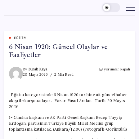
Skip
to
content
EĞITIM
6 Nisan 1920: Güncel Olaylar ve
Faaliyetler
6
By
Burak Kaya
yorumlar kapalı
Nisan
20 Mayıs 2026
2 Min Read
1920:
Güncel
Olaylar
Eğitim kategorisinde 6 Nisan 1920 tarihine ait güncel haber
ve
akışı ile karşınızdayız. Yazar: Yusuf Arslan Tarih: 20 Mayıs
Faaliyetler
için
2026
1- Cumhurbaşkanı ve AK Parti Genel Başkanı Recep Tayyip
Erdoğan, partisinin Türkiye Büyük Millet Meclisi grup
toplantısına katılacak. (Ankara/12.00) (Fotoğraflı-Görüntülü)