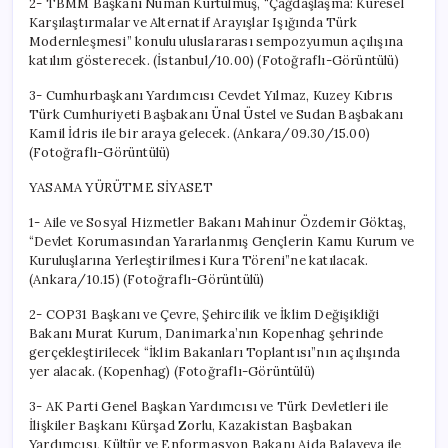
2- TBMM Başkanı Numan Kurtulmuş, “Çağdaşlaşma: Küresel
Karşılaştırmalar ve Alternatif Arayışlar Işığında Türk
Modernleşmesi” konulu uluslararası sempozyumun açılışına
katılım gösterecek. (İstanbul/10.00) (Fotoğraflı-Görüntülü)
3- Cumhurbaşkanı Yardımcısı Cevdet Yılmaz, Kuzey Kıbrıs
Türk Cumhuriyeti Başbakanı Ünal Üstel ve Sudan Başbakanı
Kamil İdris ile bir araya gelecek. (Ankara/09.30/15.00)
(Fotoğraflı-Görüntülü)
YASAMA YÜRÜTME SİYASET
1- Aile ve Sosyal Hizmetler Bakanı Mahinur Özdemir Göktaş,
“Devlet Korumasından Yararlanmış Gençlerin Kamu Kurum ve
Kuruluşlarına Yerleştirilmesi Kura Töreni”ne katılacak.
(Ankara/10.15) (Fotoğraflı-Görüntülü)
2- COP31 Başkanı ve Çevre, Şehircilik ve İklim Değişikliği
Bakanı Murat Kurum, Danimarka’nın Kopenhag şehrinde
gerçekleştirilecek “İklim Bakanları Toplantısı”nın açılışında
yer alacak. (Kopenhag) (Fotoğraflı-Görüntülü)
3- AK Parti Genel Başkan Yardımcısı ve Türk Devletleri ile
İlişkiler Başkanı Kürşad Zorlu, Kazakistan Başbakan
Yardımcısı, Kültür ve Enformasyon Bakanı Aida Balayeva ile