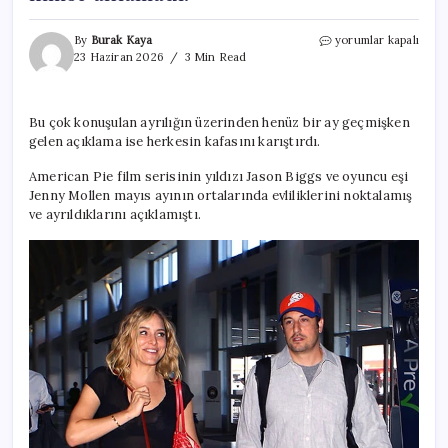
18
By
Burak Kaya
yorumlar kapalı
yıllık
23 Haziran 2026
3 Min Read
evliliği
bitti…
‘Kocamla
Bu çok konuşulan ayrılığın üzerinden henüz bir ay geçmişken
hala
gelen açıklama ise herkesin kafasını karıştırdı.
çok
romantiğiz’
American Pie film serisinin yıldızı Jason Biggs ve oyuncu eşi
dedi…
Bu
Jenny Mollen mayıs ayının ortalarında evliliklerini noktalamış
nasıl
ve ayrıldıklarını açıklamıştı.
ayrılık
kimse
anlamadı!
için