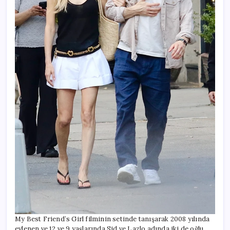
My Best Friend’s Girl filminin setinde tanışarak 2008 yılında
evlenen ve 12 ve 9 yaşlarında Sid ve Lazlo adında iki de oğlu