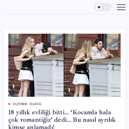
Skip
to
content
EĞITIM
HABER
18 yıllık evliliği bitti… ‘Kocamla hala
çok romantiğiz’ dedi… Bu nasıl ayrılık
kimse anlamadı!