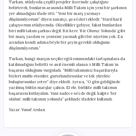
Tarkan, stüdyoda çeşitli projeler üzerinde çalıştığını
belirterek, bunların arasında Milli Takım için yeni bir şarkının
yer almadığını ifade etti. “Yeni bir marş yazmayı
düşünmüyorum” diyen sanatçı, şu sözleri ekledi: “Harıl harıl
çalışıyorum stüdyomda. Güzellikler geliyor, fakat bunlardan
biri milli takım şarkısı değil. Bir kere ‘Bir Oluruz Yolunda’ gibi
bir marş yazdım ve yenisini yazmak gibi bir niyetim yok. En
azından kendi adıma böyle bir şeyin gerekli olduğunu
düşünmüyorum.”
Tarkan, hangi marşın seçileceği konusundaki tartışmalara da
katılmadığını belirtti ve asıl önemli olanın A Milli Takım’ın
başarısı olduğunu vurguladı. “Milli takımımız başarılarıyla
bizleri mutlu etsinler, gururlandırsınlar ve tek yürekte
buluştursunlar yeter” diye ekledi. Ayrıca, “O gün geldiğinde
yazılmış bütün marşlar çalsın. El ele, birlikte milli takımın
başarısını kutlayalım. Yani sadece sözde değil, kalpte ‘bir
olalım’ milli takımın yolunda” şeklinde ifadeler kullandı.
Yazar: Yusuf Arslan