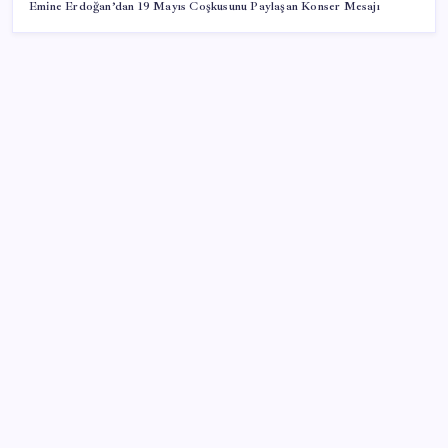
Emine Erdoğan’dan 19 Mayıs Coşkusunu Paylaşan Konser Mesajı
SON YAZILAR
Pezeşkiyan: Teslim olmaya zorlanırsak savaşırız,
boyun eğmeyiz
BDDK’den yatırım araçlarına yeni çerçeve: Bireysel
limitlerde kurallar sil baştan
Huawei Mate 80 için 16GB RAM ve 1TB Model
Duyuruldu
500 tam puan almıştı… LGS birincisi Umut’un tercihi