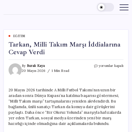
Skip
to
content
EĞITIM
Tarkan, Milli Takım Marşı İddialarına
Cevap Verdi
Tarkan,
By
Burak Kaya
yorumlar kapalı
Milli
20 Mayıs 2026
1 Min Read
Takım
Marşı
İddialarına
20 Mayıs 2026 tarihinde A Milli Futbol Takımı’nın uzun bir
Cevap
aradan sonra Dünya Kupası’na katılma başarısı göstermesi,
Verdi
için
“Milli Takım marşı” tartışmalarını yeniden alevlendirdi. Bu
bağlamda, ünlü sanatçı Tarkan da konuya dair görüşlerini
paylaştı. Daha önce “Bir Oluruz Yolunda” marşıyla hafızalarda
yer eden Tarkan, sosyal medya üzerinden yeni bir marş
hazırlığı içinde olmadığına dair açıklamalarda bulundu.