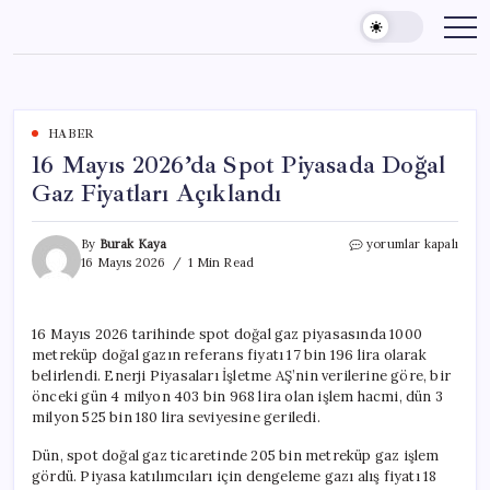
Skip
to
content
HABER
16 Mayıs 2026’da Spot Piyasada Doğal
Gaz Fiyatları Açıklandı
16
By
Burak Kaya
yorumlar kapalı
Mayıs
16 Mayıs 2026
1 Min Read
2026’da
Spot
Piyasada
16 Mayıs 2026 tarihinde spot doğal gaz piyasasında 1000
Doğal
metreküp doğal gazın referans fiyatı 17 bin 196 lira olarak
Gaz
Fiyatları
belirlendi. Enerji Piyasaları İşletme AŞ’nin verilerine göre, bir
Açıklandı
önceki gün 4 milyon 403 bin 968 lira olan işlem hacmi, dün 3
için
milyon 525 bin 180 lira seviyesine geriledi.
Dün, spot doğal gaz ticaretinde 205 bin metreküp gaz işlem
gördü. Piyasa katılımcıları için dengeleme gazı alış fiyatı 18