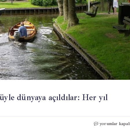
üyle dünyaya açıldılar: Her yıl
Yol
yorumlar kapal
ve