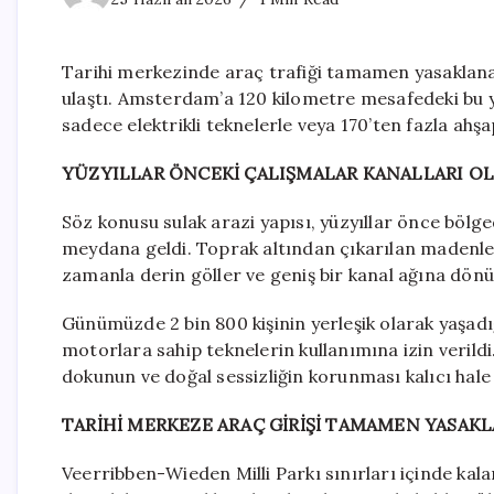
Tarihi merkezinde araç trafiği tamamen yasaklanan 
ulaştı. Amsterdam’a 120 kilometre mesafedeki bu ye
sadece elektrikli teknelerle veya 170’ten fazla ah
YÜZYILLAR ÖNCEKİ ÇALIŞMALAR KANALLARI 
Söz konusu sulak arazi yapısı, yüzyıllar önce böl
meydana geldi. Toprak altından çıkarılan madenler
zamanla derin göller ve geniş bir kanal ağına dönü
Günümüzde 2 bin 800 kişinin yerleşik olarak yaşadığ
motorlara sahip teknelerin kullanımına izin verild
dokunun ve doğal sessizliğin korunması kalıcı hale g
TARİHİ MERKEZE ARAÇ GİRİŞİ TAMAMEN YASAK
Veerribben-Wieden Milli Parkı sınırları içinde kala