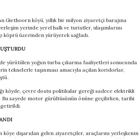
araba
yok
170
Giethoorn köyü, yıllık bir milyon ziyaretçi barajına
ahşap
rleşim yerinde yerel halk ve turistler, ulaşımlarını
köprüyle
şap köprü üzerinden yürüyerek sağladı.
dünyaya
açıldılar:
OLUŞTURDU
Her
yıl
gede yürütülen yoğun turba çıkarma faaliyetleri sonucunda
milyonlarca
in teknelerle taşınması amacıyla açılan koridorlar,
turist
ştü.
akın
ediyor
ı köyde, çevre dostu politikalar gereği sadece elektrikli
için
i. Bu sayede motor gürültüsünün önüne geçilirken, tarihi
etirildi.
LANDI
n köye dışarıdan gelen ziyaretçiler, araçlarını yerleşkenin