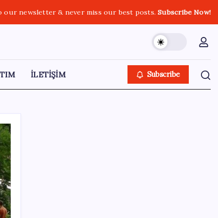
o our newsletter & never miss our best posts.
Subscribe Now!
TIM
İLETİŞİM
Subscribe
SON YAZILAR
500 tam puan almıştı… LGS birincisi
Umut’un tercihi belli oldu