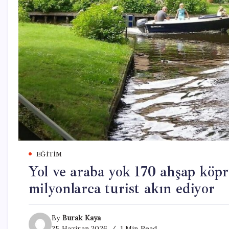
EĞITIM
Yol ve araba yok 170 ahşap köpr
milyonlarca turist akın ediyor
By
Burak Kaya
25 Haziran 2026
1 Min Read