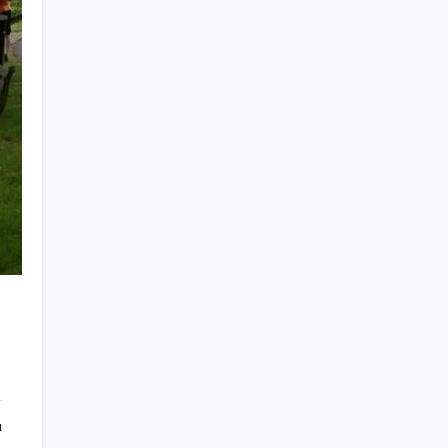
Son dakika… Menderes Belediye Başkanı
İlkay Çiçek ‘kesin ihraç’ talebiyle tedbirli
olarak disipline sevk edildi
Vergi ve SGK borçlarında yapılandırma
fırsatı: Son başvuru tarihi belli oldu
HUAWEI Yeni Ekosistem Ürünlerini
Duyurdu: Pura 90s, MatePad Air 2026 ve
Watch Kids X1
MHP’li Feti Yıldız’dan ‘çerçeve yasa’
açıklaması: IRA ve FARC örnekleri dikkat
çekti
Para yetmedi 14 bin tesis krize terk edildi
Kongo’dan piyasaları sallayacak karar: Bakır
ve kobalt ihracatı durduruldu
Xbox Game Pass Ağustos 2026 Oyun Listesi
Xbox Game Pass’e ağustos ayında
ı
eklenecek oyunlar listelendi