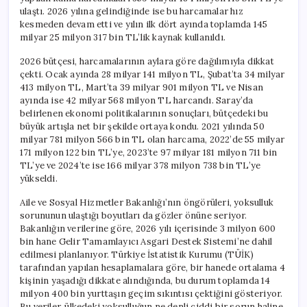
ulaştı. 2026 yılına gelindiğinde ise bu harcamalar hız
kesmeden devam etti ve yılın ilk dört ayında toplamda 145
milyar 25 milyon 317 bin TL’lik kaynak kullanıldı.
2026 bütçesi, harcamalarının aylara göre dağılımıyla dikkat
çekti. Ocak ayında 28 milyar 141 milyon TL, Şubat’ta 34 milyar
413 milyon TL, Mart’ta 39 milyar 901 milyon TL ve Nisan
ayında ise 42 milyar 568 milyon TL harcandı. Saray’da
belirlenen ekonomi politikalarının sonuçları, bütçedeki bu
büyük artışla net bir şekilde ortaya kondu. 2021 yılında 50
milyar 781 milyon 566 bin TL olan harcama, 2022’de 55 milyar
171 milyon 122 bin TL’ye, 2023’te 97 milyar 181 milyon 711 bin
TL’ye ve 2024’te ise 166 milyar 378 milyon 738 bin TL’ye
yükseldi.
Aile ve Sosyal Hizmetler Bakanlığı’nın öngörüleri, yoksulluk
sorununun ulaştığı boyutları da gözler önüne seriyor.
Bakanlığın verilerine göre, 2026 yılı içerisinde 3 milyon 600
bin hane Gelir Tamamlayıcı Asgari Destek Sistemi’ne dahil
edilmesi planlanıyor. Türkiye İstatistik Kurumu (TÜİK)
tarafından yapılan hesaplamalara göre, bir hanede ortalama 4
kişinin yaşadığı dikkate alındığında, bu durum toplamda 14
milyon 400 bin yurttaşın geçim sıkıntısı çektiğini gösteriyor.
Bu veriler, ülkedeki yoksulluğun ne denli ciddi bir sorun haline