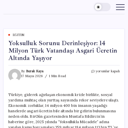
Skip
to
content
EĞITIM
Yoksulluk Sorunu Derinleşiyor: 14
Milyon Türk Vatandaşı Asgari Ücretin
Altında Yaşıyor
Yoksulluk
By
Burak Kaya
yorumlar kapalı
Sorunu
17 Mayıs 2026
1 Min Read
Derinleşiyor:
14
Milyon
Türkiye, giderek ağırlaşan ekonomik krizle birlikte, sosyal
Türk
yardıma muhtaç olan yurttaş sayısında rekor seviyelere ulaştı.
Vatandaşı
Asgari
Ekonomik zorluklar, 14 milyon 400 bin insanın yaşadığı
Ücretin
hanelerde asgari ücretin bile altında bir gelirin bulunmasına
Altında
neden oldu. BirGün gazetesinden Mustafa Bildircin’in
Yaşıyor
haberine göre, 2025 yılında “Yoksullukla Mücadele” adına
için
yapılan kamu harcamaları 359 milyar 184 milyon 113 bin TL’ye