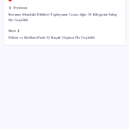
Previous
Koruma Altındaki Bitkileri Toplayanın Cezası Ağır: 31 Kilogram Salep
Ele Geçirildi
Next
Edirne ve Kırklareli’nde 12 Kaçak Göçmen Ele Geçirildi
SON YAZILAR
Pezeşkiyan: Teslim olmaya zorlanırsak savaşırız,
boyun eğmeyiz