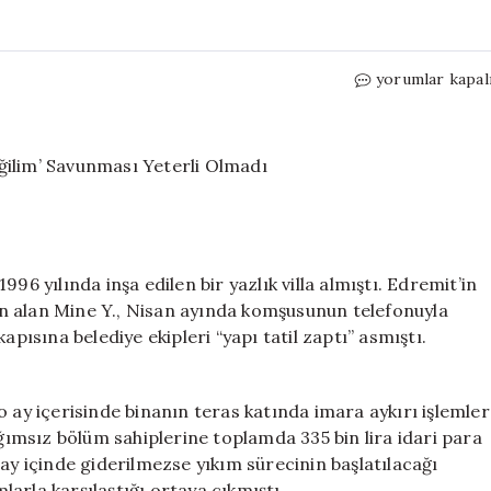
Yazlık
yorumlar kapal
Satın
Alan
Kadının
Kabusu:
‘Suçlu
Değilim’
Savunması
Yeterli
96 yılında inşa edilen bir yazlık villa almıştı. Edremit’in
Olmadı
için
atın alan Mine Y., Nisan ayında komşusunun telefonuyla
apısına belediye ekipleri “yapı tatil zaptı” asmıştı.
o ay içerisinde binanın teras katında imara aykırı işlemler
ağımsız bölüm sahiplerine toplamda 335 bin lira idari para
ir ay içinde giderilmezse yıkım sürecinin başlatılacağı
mlarla karşılaştığı ortaya çıkmıştı.