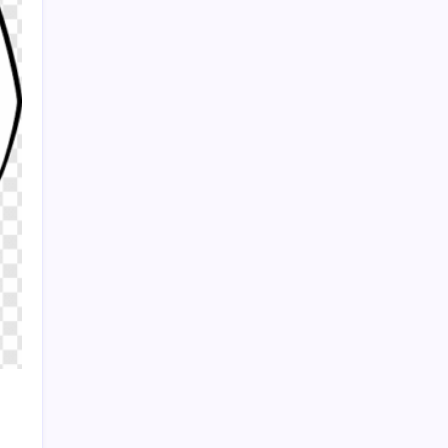
Emekli maaş zammı sonrası nakit
promosyonlarda beklenen fırsat! Yapı
Kredi’den 30.000 TL’ye varan nakit
promosyon!
Sayaç
Kategoriler
Eğitim
Ekonomi
Haber
Sağlık