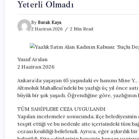
Yeterli Olmadı
By
Burak Kaya
2 Haziran 2026
2 Min Read
Yusuf Arslan
2 Haziran 2026
Ankara’da yaşayan 65 yaşındaki ev hanımı Mine Y., 19
Altınoluk Mahallesi’ndeki bu yazlığı üç yıl önce s
büyük bir şok yaşadı. Öğrendiğine göre, yazlığının k
TÜM SAHİPLERE CEZA UYGULANDI
Yapılan incelemeler sonucunda, ilçe belediyesinin 
tespit ettiği ve bu nedenle site içerisindeki tüm b
cezası kesildiği belirlendi. Ayrıca, eğer aykırılık b
belirtildi. Site sakinlerinin hepsinin benzer yaptırı