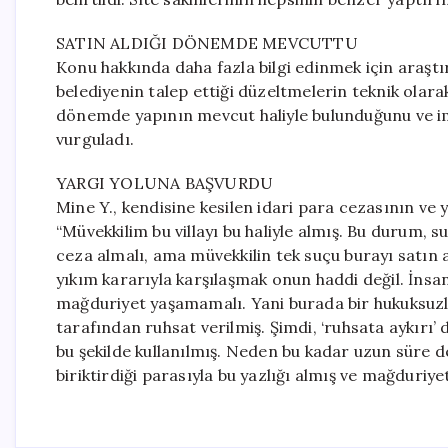
SATIN ALDIĞI DÖNEMDE MEVCUTTU
Konu hakkında daha fazla bilgi edinmek için araşt
belediyenin talep ettiği düzeltmelerin teknik olar
dönemde yapının mevcut haliyle bulunduğunu ve ima
vurguladı.
YARGI YOLUNA BAŞVURDU
Mine Y., kendisine kesilen idari para cezasının ve y
“Müvekkilim bu villayı bu haliyle almış. Bu durum, suç
ceza almalı, ama müvekkilin tek suçu burayı satın
yıkım kararıyla karşılaşmak onun haddi değil. İnsan
mağduriyet yaşamamalı. Yani burada bir hukuksuzlu
tarafından ruhsat verilmiş. Şimdi, ‘ruhsata aykırı’ d
bu şekilde kullanılmış. Neden bu kadar uzun süre d
biriktirdiği parasıyla bu yazlığı almış ve mağduriyet