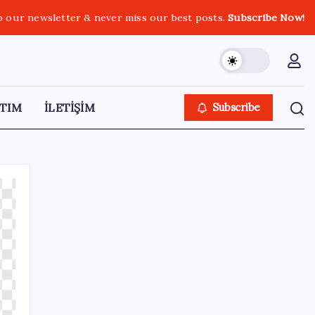
o our newsletter & never miss our best posts.
Subscribe Now!
TIM
İLETİŞİM
Subscribe
SON YAZILAR
Kongo’dan piyasaları sallayacak karar: Bakır
ve kobalt ihracatı durduruldu