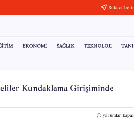
Subscribe t
ĞİTİM
EKONOMİ
SAĞLIK
TEKNOLOJİ
TANI
eliler Kundaklama Girişiminde
Üsküdar’da
yorumlar kapal
Haraç
İsteyen
Şüpheliler