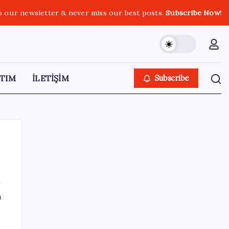
o our newsletter & never miss our best posts.
Subscribe Now!
TIM
İLETİŞİM
Subscribe
SON YAZILAR
ı
Kongo’dan piyasaları sallayacak karar: Bakır
ve kobalt ihracatı durduruldu