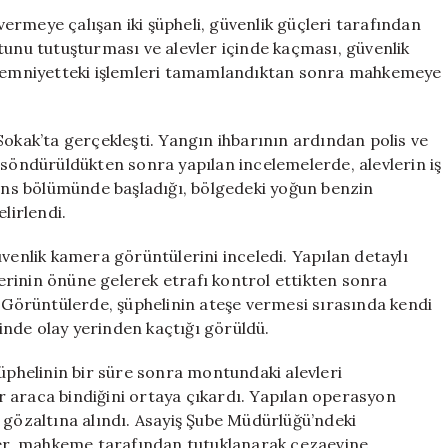
Kundaklama
 vermeye çalışan iki şüpheli, güvenlik güçleri tarafından
Girişiminde
tunu tutuşturması ve alevler içinde kaçması, güvenlik
Bulundu
r, emniyetteki işlemleri tamamlandıktan sonra mahkemeye
için
Sokak’ta gerçekleşti. Yangın ihbarının ardından polis ve
gın söndürüldükten sonra yapılan incelemelerde, alevlerin iş
ns bölümünde başladığı, bölgedeki yoğun benzin
lirlendi.
üvenlik kamera görüntülerini inceledi. Yapılan detaylı
 yerinin önüne gelerek etrafı kontrol ettikten sonra
. Görüntülerde, şüphelinin ateşe vermesi sırasında kendi
nde olay yerinden kaçtığı görüldü.
şüphelinin bir süre sonra montundaki alevleri
 araca bindiğini ortaya çıkardı. Yapılan operasyon
 gözaltına alındı. Asayiş Şube Müdürlüğü’ndeki
iler, mahkeme tarafından tutuklanarak cezaevine