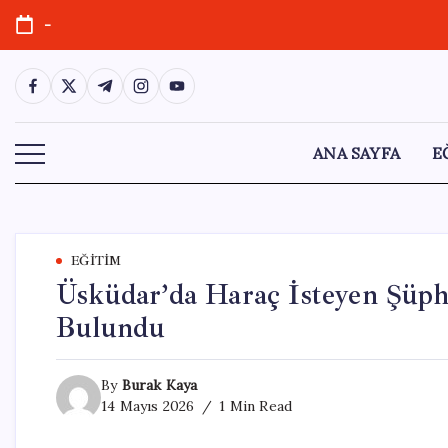
Skip
-
to
content
https://www.facebook.com/
https://twitter.com/
https://t.me/
https://www.instagram.com/
https://youtube.com/
ANA SAYFA
E
EĞITIM
Üsküdar’da Haraç İsteyen Şüph
Bulundu
By
Burak Kaya
14 Mayıs 2026
1 Min Read