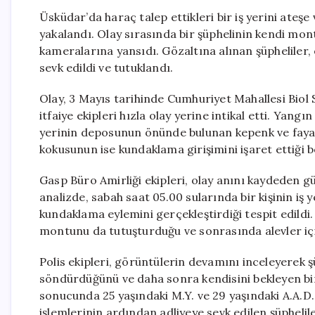
Üsküdar’da haraç talep ettikleri bir iş yerini ateşe
yakalandı. Olay sırasında bir şüphelinin kendi mon
kameralarına yansıdı. Gözaltına alınan şüphelile
sevk edildi ve tutuklandı.
Olay, 3 Mayıs tarihinde Cumhuriyet Mahallesi Biol 
itfaiye ekipleri hızla olay yerine intikal etti. Yan
yerinin deposunun önünde bulunan kepenk ve faya
kokusunun ise kundaklama girişimini işaret ettiği be
Gasp Büro Amirliği ekipleri, olay anını kaydeden g
analizde, sabah saat 05.00 sularında bir kişinin iş
kundaklama eylemini gerçekleştirdiği tespit edildi
montunu da tutuşturduğu ve sonrasında alevler içi
Polis ekipleri, görüntülerin devamını inceleyerek 
söndürdüğünü ve daha sonra kendisini bekleyen bir
sonucunda 25 yaşındaki M.Y. ve 29 yaşındaki A.A.D.
işlemlerinin ardından adliyeye sevk edilen şüphel