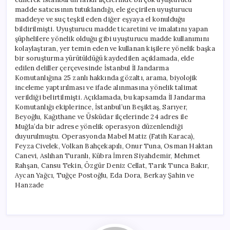
madde satıcısının tutuklandığı, ele geçirilen uyuşturucu
maddeye ve suç teşkil eden diğer eşyaya el konulduğu
bildirilmişti. Uyuşturucu madde ticaretini ve imalatını yapan
şüphelilere yönelik olduğu gibi uyuşturucu madde kullanımını
kolaylaştıran, yer temin eden ve kullanan kişilere yönelik başka
bir soruşturma yürütüldüğü kaydedilen açıklamada, elde
edilen deliller çerçevesinde İstanbul İl Jandarma
Komutanlığına 25 zanlı hakkında gözaltı, arama, biyolojik
inceleme yaptırılması ve ifade alınmasına yönelik talimat
verildiği belirtilmişti. Açıklamada, bu kapsamda İl Jandarma
Komutanlığı ekiplerince, İstanbul’un Beşiktaş, Sarıyer,
Beyoğlu, Kağıthane ve Üsküdar ilçelerinde 24 adres ile
Muğla’da bir adrese yönelik operasyon düzenlendiği
duyurulmuştu. Operasyonda Mabel Matiz (Fatih Karaca),
Feyza Civelek, Volkan Bahçekapılı, Onur Tuna, Osman Haktan
Canevi, Aslıhan Turanlı, Kübra İmren Siyahdemir, Mehmet
Rahşan, Cansu Tekin, Özgür Deniz Cellat, Tarık Tunca Bakır,
Aycan Yağcı, Tuğçe Postoğlu, Eda Dora, Berkay Şahin ve
Hanzade