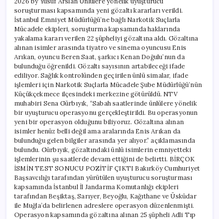
2026 by Yusuf Arslan Ünlülere yönelik uyuşturucu
Doğulu
soruşturması kapsamında yeni gözaltı kararları verildi.
gözaltında
İstanbul Emniyet Müdürlüğü’ne bağlı Narkotik Suçlarla
için
Mücadele ekipleri, soruşturma kapsamında haklarında
yakalama kararı verilen 22 şüpheliyi gözaltına aldı. Gözaltına
alınan isimler arasında tiyatro ve sinema oyuncusu Enis
Arıkan, oyuncu Beren Saat, şarkıcı Kenan Doğulu’nun da
bulunduğu öğrenildi. Gözaltı sayısının artabileceği ifade
ediliyor. Sağlık kontrolünden geçirilen ünlü simalar, ifade
işlemleri için Narkotik Suçlarla Mücadele Şube Müdürlüğü’nün
Küçükçekmece ilçesindeki merkezine götürüldü. NTV
muhabiri Sena Gürbıyık, “Sabah saatlerinde ünlülere yönelik
bir uyuşturucu operasyonu gerçekleştirildi. Bu operasyonun
yeni bir operasyon olduğunu biliyoruz. Gözaltına alınan
isimler henüz belli değil ama aralarında Enis Arıkan da
bulunduğu gelen bilgiler arasında yer alıyor.” açıklamasında
bulundu. Gürbıyık, gözaltındaki ünlü isimlerin emniyetteki
işlemlerinin şu saatlerde devam ettiğini de belirtti. BİRÇOK
İSMİN TEST SONUCU POZİTİF ÇIKTI Bakırköy Cumhuriyet
Başsavcılığı tarafından yürütülen uyuşturucu soruşturması
kapsamında İstanbul İl Jandarma Komutanlığı ekipleri
tarafından Beşiktaş, Sarıyer, Beyoğlu, Kağıthane ve Üsküdar
ile Muğla’da belirlenen adreslere operasyon düzenlenmişti.
Operasyon kapsamında gözaltına alınan 25 şüpheli Adli Tıp