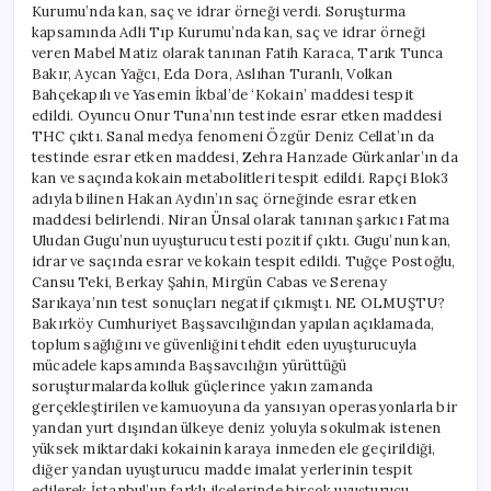
Kurumu’nda kan, saç ve idrar örneği verdi. Soruşturma
kapsamında Adli Tıp Kurumu’nda kan, saç ve idrar örneği
veren Mabel Matiz olarak tanınan Fatih Karaca, Tarık Tunca
Bakır, Aycan Yağcı, Eda Dora, Aslıhan Turanlı, Volkan
Bahçekapılı ve Yasemin İkbal’de ‘Kokain’ maddesi tespit
edildi. Oyuncu Onur Tuna’nın testinde esrar etken maddesi
THC çıktı. Sanal medya fenomeni Özgür Deniz Cellat’ın da
testinde esrar etken maddesi, Zehra Hanzade Gürkanlar’ın da
kan ve saçında kokain metabolitleri tespit edildi. Rapçi Blok3
adıyla bilinen Hakan Aydın’ın saç örneğinde esrar etken
maddesi belirlendi. Niran Ünsal olarak tanınan şarkıcı Fatma
Uludan Gugu’nun uyuşturucu testi pozitif çıktı. Gugu’nun kan,
idrar ve saçında esrar ve kokain tespit edildi. Tuğçe Postoğlu,
Cansu Teki, Berkay Şahin, Mirgün Cabas ve Serenay
Sarıkaya’nın test sonuçları negatif çıkmıştı. NE OLMUŞTU?
Bakırköy Cumhuriyet Başsavcılığından yapılan açıklamada,
toplum sağlığını ve güvenliğini tehdit eden uyuşturucuyla
mücadele kapsamında Başsavcılığın yürüttüğü
soruşturmalarda kolluk güçlerince yakın zamanda
gerçekleştirilen ve kamuoyuna da yansıyan operasyonlarla bir
yandan yurt dışından ülkeye deniz yoluyla sokulmak istenen
yüksek miktardaki kokainin karaya inmeden ele geçirildiği,
diğer yandan uyuşturucu madde imalat yerlerinin tespit
edilerek İstanbul’un farklı ilçelerinde birçok uyuşturucu