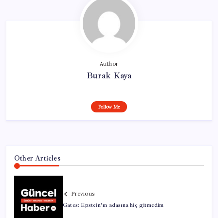
Author
Burak Kaya
Follow Me
Other Articles
Previous
Gates: Epstein’ın adasına hiç gitmedim