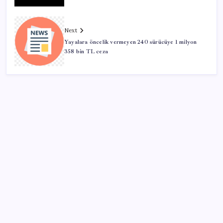
Next
Yayalara öncelik vermeyen 240 sürücüye 1 milyon
358 bin TL ceza
SON YAZILAR
Pezeşkiyan: Teslim olmaya zorlanırsak savaşırız,
boyun eğmeyiz
BDDK’den yatırım araçlarına yeni çerçeve: Bireysel