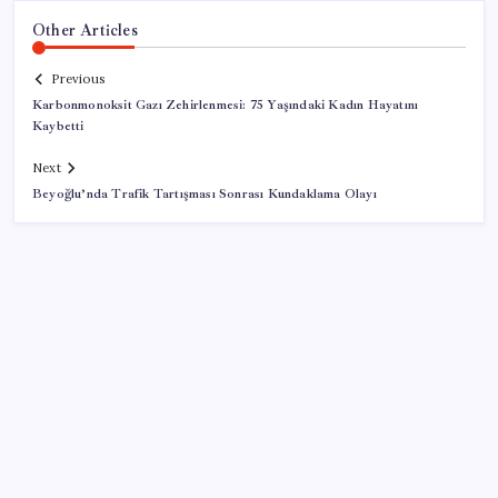
Other Articles
Previous
Karbonmonoksit Gazı Zehirlenmesi: 75 Yaşındaki Kadın Hayatını
Kaybetti
Next
Beyoğlu’nda Trafik Tartışması Sonrası Kundaklama Olayı
SON YAZILAR
Kongo’dan piyasaları sallayacak karar: Bakır ve