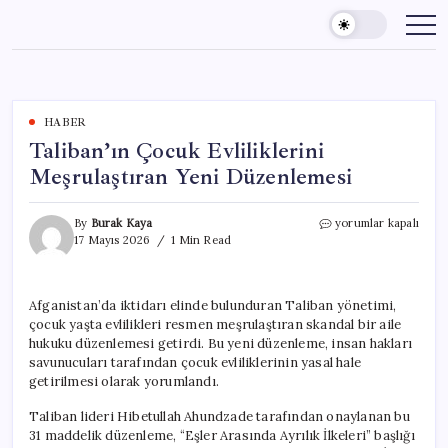
Skip
to
content
HABER
Taliban’ın Çocuk Evliliklerini
Meşrulaştıran Yeni Düzenlemesi
Taliban’ın
By
Burak Kaya
yorumlar kapalı
Çocuk
17 Mayıs 2026
1 Min Read
Evliliklerini
Meşrulaştıran
Yeni
Afganistan’da iktidarı elinde bulunduran Taliban yönetimi,
Düzenlemesi
çocuk yaşta evlilikleri resmen meşrulaştıran skandal bir aile
için
hukuku düzenlemesi getirdi. Bu yeni düzenleme, insan hakları
savunucuları tarafından çocuk evliliklerinin yasal hale
getirilmesi olarak yorumlandı.
Taliban lideri Hibetullah Ahundzade tarafından onaylanan bu
31 maddelik düzenleme, “Eşler Arasında Ayrılık İlkeleri” başlığı