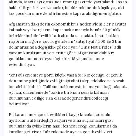
altında, Mayıs ayı ortasında resmi gazetede yayımlandı. İnsan
hakları örgütleri ve uzmanlar, bu düzenlemenin küçük yaştaki
kız çocuklarının evlendirilmesine kapı araladığını vurguladı.
Afganistan’daki derin ekonomik kriz nedeniyle aileler, hayatta
kalmak veya borçlarını kapatmak amacıyla henüz 20 günlük
bebeklerini bile “evlilik” adı altında satmakta. İnsan hakları
raporlarına göre, çocuk gelinlerin “satış fiyatı” 500 ile 3 bin
dolar arasında değişiklik gösteriyor. “Girls Not Brides” adlı
yardım kuruluşunun verilerine göre, Afganistan’daki kız
çocuklarının neredeyse üçte biri 18 yaşından önce
evlendiriliyor.
Yeni düzenlemeye göre, küçük yaşta bir kız çocuğu, ergenlik
dönemine girdiğinde evliliğin iptalini talep edebilecek. Ancak
bu talebin kabulü, Taliban mahkemesinin onayına bağlı olacak.
Ayrıca, düzenlemede “bakire bir kızın sessiz kalması”
durumunun evliliğe rıza olarak değerlendirilebileceği
belirtiliyor.
Bu kararname, çocuk evlilikleri, kayıp kocalar, zorunlu
ayrılıklar, süt kardeşliği bağları ve zina suçlamaları gibi
durumlarda evliliklerin nasıl feshedileceği konularında da
kurallar getiriyor. Düzenlemede ayrıca çocuk evlilikleri