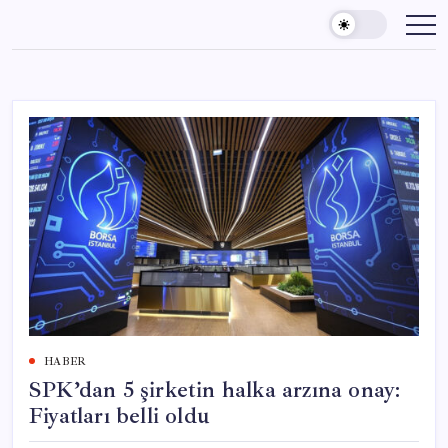
Skip
to
content
HABER
SPK’dan 5 şirketin halka arzına onay:
Fiyatları belli oldu