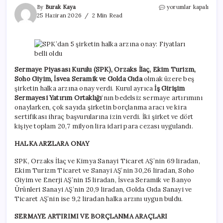
SPK’dan
By
Burak Kaya
yorumlar kapalı
5
25 Haziran 2026
2 Min Read
şirketin
halka
arzına
onay:
Fiyatları
belli
Sermaye Piyasası Kurulu (SPK), Orzaks İlaç, Ekim Turizm,
oldu
Soho Giyim, İsvea Seramik ve Golda Gıda
olmak üzere beş
için
şirketin halka arzına onay verdi. Kurul ayrıca
İş Girişim
Sermayesi Yatırım Ortaklığı
‘nın bedelsiz sermaye artırımını
onaylarken, çok sayıda şirketin borçlanma aracı ve kira
sertifikası ihraç başvurularına izin verdi. İki şirket ve dört
kişiye toplam 20,7 milyon lira idari para cezası uygulandı.
HALKA ARZLARA ONAY
SPK, Orzaks İlaç ve Kimya Sanayi Ticaret AŞ’nin 69 liradan,
Ekim Turizm Ticaret ve Sanayi AŞ’nin 30,26 liradan, Soho
Giyim ve Enerji AŞ’nin 15 liradan, İsvea Seramik ve Banyo
Ürünleri Sanayi AŞ’nin 20,9 liradan, Golda Gıda Sanayi ve
Ticaret AŞ’nin ise 9,2 liradan halka arzını uygun buldu.
SERMAYE ARTIRIMI VE BORÇLANMA ARAÇLARI