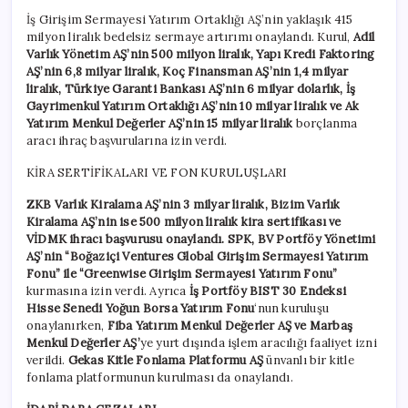
İş Girişim Sermayesi Yatırım Ortaklığı AŞ’nin yaklaşık 415
milyon liralık bedelsiz sermaye artırımı onaylandı. Kurul,
Adil
Varlık Yönetim AŞ’nin 500 milyon liralık, Yapı Kredi Faktoring
AŞ’nin 6,8 milyar liralık, Koç Finansman AŞ’nin 1,4 milyar
liralık, Türkiye Garanti Bankası AŞ’nin 6 milyar dolarlık, İş
Gayrimenkul Yatırım Ortaklığı AŞ’nin 10 milyar liralık ve Ak
Yatırım Menkul Değerler AŞ’nin 15 milyar liralık
borçlanma
aracı ihraç başvurularına izin verdi.
KİRA SERTİFİKALARI VE FON KURULUŞLARI
ZKB Varlık Kiralama AŞ’nin 3 milyar liralık, Bizim Varlık
Kiralama AŞ’nin ise 500 milyon liralık kira sertifikası ve
VİDMK ihracı başvurusu onaylandı. SPK, BV Portföy Yönetimi
AŞ’nin
“Boğaziçi Ventures Global Girişim Sermayesi Yatırım
Fonu” ile “Greenwise Girişim Sermayesi Yatırım Fonu”
kurmasına izin verdi. Ayrıca
İş Portföy BIST 30 Endeksi
Hisse Senedi Yoğun Borsa Yatırım Fonu
‘nun kuruluşu
onaylanırken,
Fiba Yatırım Menkul Değerler AŞ ve Marbaş
Menkul Değerler AŞ’
ye yurt dışında işlem aracılığı faaliyet izni
verildi.
Gekas Kitle Fonlama Platformu AŞ
ünvanlı bir kitle
fonlama platformunun kurulması da onaylandı.