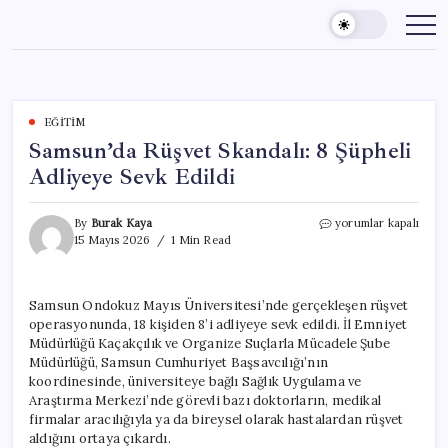
Skip
to
content
EĞITIM
Samsun’da Rüşvet Skandalı: 8 Şüpheli
Adliyeye Sevk Edildi
Samsun’da
By
Burak Kaya
yorumlar kapalı
Rüşvet
15 Mayıs 2026
1 Min Read
Skandalı:
8
Şüpheli
Samsun Ondokuz Mayıs Üniversitesi’nde gerçekleşen rüşvet
Adliyeye
operasyonunda, 18 kişiden 8’i adliyeye sevk edildi. İl Emniyet
Sevk
Edildi
Müdürlüğü Kaçakçılık ve Organize Suçlarla Mücadele Şube
için
Müdürlüğü, Samsun Cumhuriyet Başsavcılığı’nın
koordinesinde, üniversiteye bağlı Sağlık Uygulama ve
Araştırma Merkezi’nde görevli bazı doktorların, medikal
firmalar aracılığıyla ya da bireysel olarak hastalardan rüşvet
aldığını ortaya çıkardı.