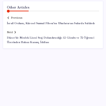
Other Articles
Previous
İsrail Ordusu, Küresel Sumud Filosu’na Uluslararası Sularda Saldırdı
Next
Düzce’de Meslek Lisesi Staj Dolandırıcılığı: 12 Gözaltı ve 72 Öğrenci
Üzerinden Haksız Kazanç İddiası
SON YAZILAR
Kongo’dan piyasaları sallayacak karar: Bakır ve