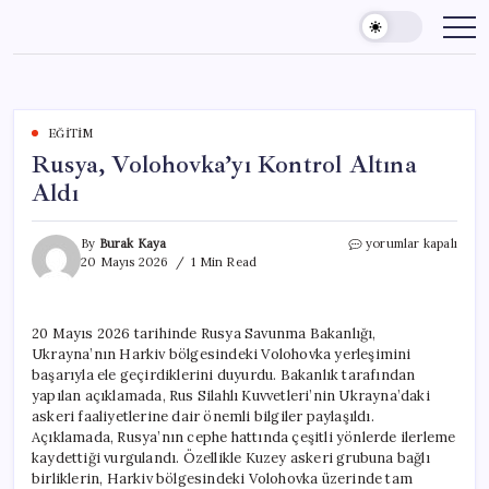
Skip
to
content
EĞITIM
Rusya, Volohovka’yı Kontrol Altına
Aldı
Rusya,
By
Burak Kaya
yorumlar kapalı
Volohovka’yı
20 Mayıs 2026
1 Min Read
Kontrol
Altına
Aldı
20 Mayıs 2026 tarihinde Rusya Savunma Bakanlığı,
için
Ukrayna’nın Harkiv bölgesindeki Volohovka yerleşimini
başarıyla ele geçirdiklerini duyurdu. Bakanlık tarafından
yapılan açıklamada, Rus Silahlı Kuvvetleri’nin Ukrayna’daki
askeri faaliyetlerine dair önemli bilgiler paylaşıldı.
Açıklamada, Rusya’nın cephe hattında çeşitli yönlerde ilerleme
kaydettiği vurgulandı. Özellikle Kuzey askeri grubuna bağlı
birliklerin, Harkiv bölgesindeki Volohovka üzerinde tam