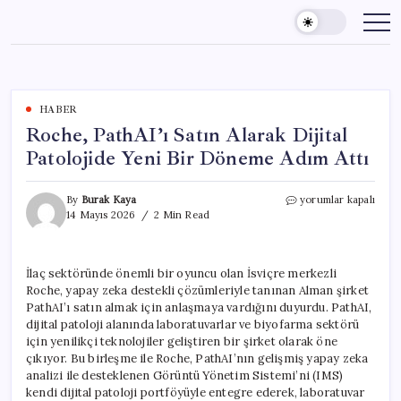
Skip
to
content
HABER
Roche, PathAI’ı Satın Alarak Dijital
Patolojide Yeni Bir Döneme Adım Attı
Roche,
By
Burak Kaya
yorumlar kapalı
PathAI’ı
14 Mayıs 2026
2 Min Read
Satın
Alarak
Dijital
İlaç sektöründe önemli bir oyuncu olan İsviçre merkezli
Patolojide
Roche, yapay zeka destekli çözümleriyle tanınan Alman şirket
Yeni
Bir
PathAI’ı satın almak için anlaşmaya vardığını duyurdu. PathAI,
Döneme
dijital patoloji alanında laboratuvarlar ve biyofarma sektörü
Adım
için yenilikçi teknolojiler geliştiren bir şirket olarak öne
Attı
çıkıyor. Bu birleşme ile Roche, PathAI’nın gelişmiş yapay zeka
için
analizi ile desteklenen Görüntü Yönetim Sistemi’ni (IMS)
kendi dijital patoloji portföyüyle entegre ederek, laboratuvar