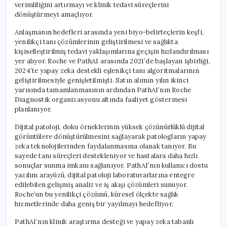
verimliliğini artırmayı ve klinik tedavi süreçlerini
dönüştürmeyi amaçlıyor.
Anlaşmanın hedefleri arasında yeni biyo-belirteçlerin keşfi,
yenilikçi tanı çözümlerinin geliştirilmesi ve sağlıkta
kişiselleştirilmiş tedavi yaklaşımlarına geçişin hızlandırılması
yer alıyor. Roche ve PathAI arasında 2021’de başlayan işbirliği,
2024’te yapay zeka destekli eşlenikçi tanı algoritmalarının
geliştirilmesiyle genişletilmişti. Satın alımın yılın ikinci
yarısında tamamlanmasının ardından PathAI’nın Roche
Diagnostik organizasyonu altında faaliyet göstermesi
planlanıyor.
Dijital patoloji, doku örneklerinin yüksek çözünürlüklü dijital
görüntülere dönüştürülmesini sağlayarak patologların yapay
zeka teknolojilerinden faydalanmasına olanak tanıyor. Bu
sayede tanı süreçleri destekleniyor ve hastalara daha hızlı
sonuçlar sunma imkanı sağlanıyor. PathAI’nın kullanıcı dostu
yazılım arayüzü, dijital patoloji laboratuvarlarına entegre
edilebilen gelişmiş analiz ve iş akışı çözümleri sunuyor.
Roche’un bu yenilikçi çözümü, küresel ölçekte sağlık
hizmetlerinde daha geniş bir yayılmayı hedefliyor.
PathAI’nın klinik araştırma desteği ve yapay zeka tabanlı