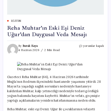
EĞITIM
Reha Muhtar’ın Eski Eşi Deniz
Uğur’dan Duygusal Veda Mesajı
Reha
By
Burak Kaya
yorumlar kapalı
Muhtar’ın
4 Haziran 2026
2 Min Read
Eski
Eşi
Deniz
Uğur’dan
Duygusal
Veda
Gazeteci Reha Muhtar (66), 4 Haziran 2026 tarihinde
Mesajı
Muğla’nın Bodrum ilçesindeki hastanede yaşamını yitirdi. 28
için
Mayıs’ta yaşadığı sağlık sorunları nedeniyle hastaneye
kaldırılan Muhtar, kalp yetmezliği nedeniyle tedavi gördüğü
yoğun bakımda hayatını kaybetti. Muhtar’ın vefatı, geçmişte
yaptığı açıklamaların yeniden hatırlanmasına neden oldu.
Reha Muhtar, eski eşi Deniz Uğur ile çocuklarının velayeti