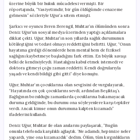
üzerine büyük bir hukuk mücadelesi vermişti. Bir
röportajında, “Vasiyetimdir, bir gün öldüğümde cenazeme
gelmesin” sözleriyle Uğur’a sitem etmişti.
Şarkıcı ve oyuncu Seren Serengil, Muhtar’ın ölümünden sonra
Deniz Uğur’un sosyal medya üzerinden yaptığı açıklamalara
dikkat çekti. Uğur, Muhtar’ın son yıllarda sağlık durumunun
kötüleştiğini ve tedavi olmayı reddettiğini belirtti. Uğur, “Onun
hayatıma girdiği dönemlerde hem mental hem de fiziksel
sağlığını kaybetmeye başladığını fark ettim. En büyük savaşı
belki de kendisiyleydi. Hastalığını kabul etmek istemedi ve
doktora gitmeyi çoğu zaman reddetti. Kendi doğrularıyla
yaşadı ve kendi bildiği gibi gitti” diye konuştu.
Uğur, Muhtar’ın çocuklarına olan sevgisini de vurgulayarak,
“Hayatında en çok çocuklarını sevdi, ardından Beşiktaş’ı.
Sağlığının bozulduğu zamanlarda çocuklarına bakamayacak
duruma geldiğinde, bu durumu ona söyleyenlere karşı tepkiler
verdi. Ancak kimse onun durumuna kalpten kızamadı”
ifadelerini kullandı.
Deniz Uğur, Muhtar ile olan anılarını paylaşarak, “Bugün
onunla telefonda karşılıklı ağlaştık. ‘Ne adamdı, hepimize neler
yapardı, yine ona kızamazdık’ dedim. Ölüm, tüm kırgınlıkların