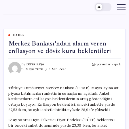
Skip
to
content
HABER
Merkez Bankası’ndan alarm veren
enflasyon ve döviz kuru beklentileri
Merkez
By
Burak Kaya
yorumlar kapalı
Bankası’ndan
15 Mayıs 2026
1 Min Read
alarm
veren
enflasyon
Türkiye Cumhuriyet Merkez Bankası (TCMB), Mayıs ayına ait
ve
piyasa katılımcıları anketinin sonuçlarını açıkladı. Anket,
döviz
kuru
katılımcıların enflasyon beklentilerinin artış gösterdiğini
beklentileri
ortaya koyuyor. Enflasyon beklentisi, önceki ankette yüzde
için
27,53 iken, bu ayki anketle birlikte yüzde 28,94’e yükseldi.
12 ay sonrası için Tüketici Fiyat Endeksi (TÜFE) beklentisi,
bir önceki anket döneminde yüzde 23,39 iken, bu anket