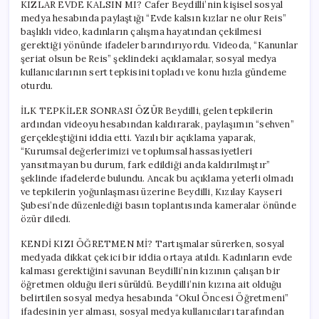
KIZLAR EVDE KALSIN MI? Cafer Beydilli’nin kişisel sosyal
medya hesabında paylaştığı “Evde kalsın kızlar ne olur Reis”
başlıklı video, kadınların çalışma hayatından çekilmesi
gerektiği yönünde ifadeler barındırıyordu. Videoda, “Kanunlar
şeriat olsun be Reis” şeklindeki açıklamalar, sosyal medya
kullanıcılarının sert tepkisini topladı ve konu hızla gündeme
oturdu.
İLK TEPKİLER SONRASI ÖZÜR Beydilli, gelen tepkilerin
ardından videoyu hesabından kaldırarak, paylaşımın “sehven”
gerçekleştiğini iddia etti. Yazılı bir açıklama yaparak,
“Kurumsal değerlerimizi ve toplumsal hassasiyetleri
yansıtmayan bu durum, fark edildiği anda kaldırılmıştır”
şeklinde ifadelerde bulundu. Ancak bu açıklama yeterli olmadı
ve tepkilerin yoğunlaşması üzerine Beydilli, Kızılay Kayseri
Şubesi’nde düzenlediği basın toplantısında kameralar önünde
özür diledi.
KENDİ KIZI ÖĞRETMEN Mİ? Tartışmalar sürerken, sosyal
medyada dikkat çekici bir iddia ortaya atıldı. Kadınların evde
kalması gerektiğini savunan Beydilli’nin kızının çalışan bir
öğretmen olduğu ileri sürüldü. Beydilli’nin kızına ait olduğu
belirtilen sosyal medya hesabında “Okul Öncesi Öğretmeni”
ifadesinin yer alması, sosyal medya kullanıcıları tarafından