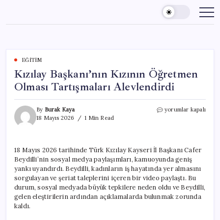
Skip
to
content
EĞITIM
Kızılay Başkanı’nın Kızının Öğretmen
Olması Tartışmaları Alevlendirdi
Kızılay
By
Burak Kaya
yorumlar kapalı
Başkanı’nın
18 Mayıs 2026
1 Min Read
Kızının
Öğretmen
Olması
18 Mayıs 2026 tarihinde Türk Kızılay Kayseri İl Başkanı Cafer
Tartışmaları
Beydilli’nin sosyal medya paylaşımları, kamuoyunda geniş
Alevlendirdi
için
yankı uyandırdı. Beydilli, kadınların iş hayatında yer almasını
sorgulayan ve şeriat taleplerini içeren bir video paylaştı. Bu
durum, sosyal medyada büyük tepkilere neden oldu ve Beydilli,
gelen eleştirilerin ardından açıklamalarda bulunmak zorunda
kaldı.