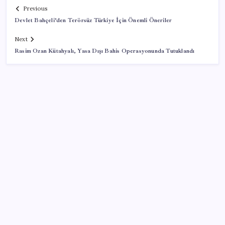
Previous
Devlet Bahçeli’den Terörsüz Türkiye İçin Önemli Öneriler
Next
Rasim Ozan Kütahyalı, Yasa Dışı Bahis Operasyonunda Tutuklandı
SON YAZILAR
Pezeşkiyan: Teslim olmaya zorlanırsak savaşırız,
boyun eğmeyiz
BDDK’den yatırım araçlarına yeni çerçeve: Bireysel
limitlerde kurallar sil baştan