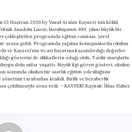
100.
yıl
coşkusu
n 13 Haziran 2026 by Yusuf Arslan Kayseri ‘nin köklü
için
knik Anadolu Lisesi, kuruluşunun 100. yılını büyük bir
gerçekleştirilen programda eğitim camiası, yerel
 bir araya geldi. Programda yapılan konuşmalarda okulun
rolü ve Kayseri’nin ticari hayatına kazandırdığı değerler
ığı gösterisi de dikkatlerin odağı oldu. Tarihi marşlarla
uygu dolu anlar yaşattı. Büyük ilgi gören gösteri, okulun
ram sonunda okulun bir asırlık eğitim yolculuğunu
 yönetimi tarafından kesildi. Birlik ve beraberlik
ının çekilmesiyle sona erdi. – KAYSERİ Kaynak: İhlas Haber