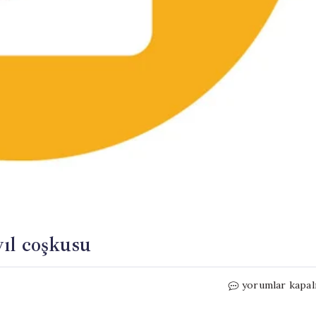
ıl coşkusu
Kayseri
yorumlar kapal
Ticaret
MTAL’de