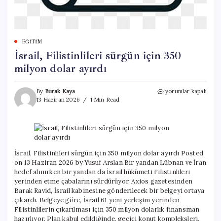
EĞITIM
İsrail, Filistinlileri sürgün için 350
milyon dolar ayırdı
İsrail,
By
Burak Kaya
yorumlar kapalı
Filistinlileri
13 Haziran 2026
1 Min Read
sürgün
için
350
milyon
dolar
ayırdı
İsrail, Filistinlileri sürgün için 350 milyon dolar ayırdı Posted
için
on 13 Haziran 2026 by Yusuf Arslan Bir yandan Lübnan ve İran
hedef alınırken bir yandan da İsrail hükümeti Filistinlileri
yerinden etme çabalarını sürdürüyor. Axios gazetesinden
Barak Ravid, İsrail kabinesine gönderilecek bir belgeyi ortaya
çıkardı. Belgeye göre, İsrail 61 yeni yerleşim yerinden
Filistinlilerin çıkarılması için 350 milyon dolarlık finansman
hazırlıyor. Plan kabul edildiğinde, geçici konut kompleksleri,