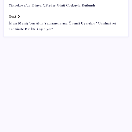
Yüksekova’da Dünya Çiftçiler Günü Coşkuyla Kutlandı
Next
İslam Memiş’ten Altın Yatırımcılarına Önemli Uyarılar: “Cumhuriyet
Tarihinde Bir İlk Yaşanıyor”
SON YAZILAR
Vergi ve SGK borçlarında yapılandırma fırsatı: Son
başvuru tarihi belli oldu
HUAWEI Yeni Ekosistem Ürünlerini Duyurdu: Pura
90s, MatePad Air 2026 ve Watch Kids X1