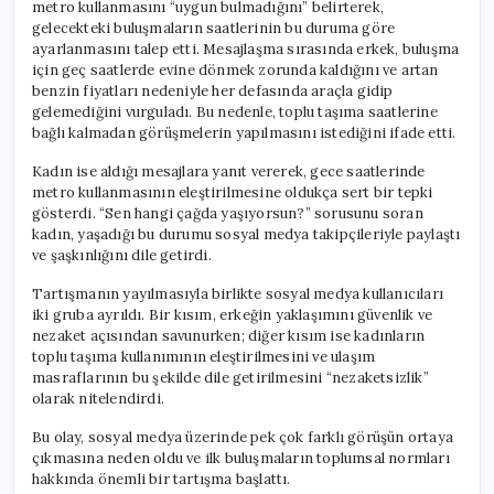
metro kullanmasını “uygun bulmadığını” belirterek,
gelecekteki buluşmaların saatlerinin bu duruma göre
ayarlanmasını talep etti. Mesajlaşma sırasında erkek, buluşma
için geç saatlerde evine dönmek zorunda kaldığını ve artan
benzin fiyatları nedeniyle her defasında araçla gidip
gelemediğini vurguladı. Bu nedenle, toplu taşıma saatlerine
bağlı kalmadan görüşmelerin yapılmasını istediğini ifade etti.
Kadın ise aldığı mesajlara yanıt vererek, gece saatlerinde
metro kullanmasının eleştirilmesine oldukça sert bir tepki
gösterdi. “Sen hangi çağda yaşıyorsun?” sorusunu soran
kadın, yaşadığı bu durumu sosyal medya takipçileriyle paylaştı
ve şaşkınlığını dile getirdi.
Tartışmanın yayılmasıyla birlikte sosyal medya kullanıcıları
iki gruba ayrıldı. Bir kısım, erkeğin yaklaşımını güvenlik ve
nezaket açısından savunurken; diğer kısım ise kadınların
toplu taşıma kullanımının eleştirilmesini ve ulaşım
masraflarının bu şekilde dile getirilmesini “nezaketsizlik”
olarak nitelendirdi.
Bu olay, sosyal medya üzerinde pek çok farklı görüşün ortaya
çıkmasına neden oldu ve ilk buluşmaların toplumsal normları
hakkında önemli bir tartışma başlattı.