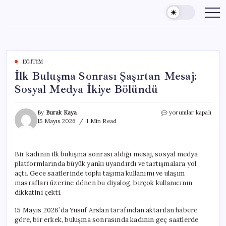
Skip
to
content
EĞITIM
İlk Buluşma Sonrası Şaşırtan Mesaj:
Sosyal Medya İkiye Bölündü
İlk
By
Burak Kaya
yorumlar kapalı
Buluşma
15 Mayıs 2026
1 Min Read
Sonrası
Şaşırtan
Mesaj:
Bir kadının ilk buluşma sonrası aldığı mesaj, sosyal medya
Sosyal
platformlarında büyük yankı uyandırdı ve tartışmalara yol
Medya
İkiye
açtı. Gece saatlerinde toplu taşıma kullanımı ve ulaşım
Bölündü
masrafları üzerine dönen bu diyalog, birçok kullanıcının
için
dikkatini çekti.
15 Mayıs 2026’da Yusuf Arslan tarafından aktarılan habere
göre, bir erkek, buluşma sonrasında kadının geç saatlerde