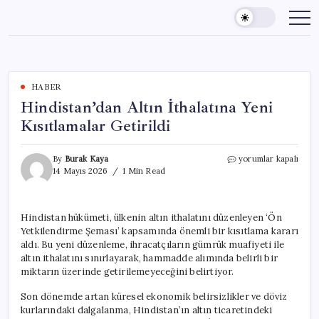
Skip
to
content
HABER
Hindistan’dan Altın İthalatına Yeni
Kısıtlamalar Getirildi
Hindistan’dan
By
Burak Kaya
yorumlar kapalı
Altın
14 Mayıs 2026
1 Min Read
İthalatına
Yeni
Kısıtlamalar
Hindistan hükümeti, ülkenin altın ithalatını düzenleyen ‘Ön
Getirildi
Yetkilendirme Şeması’ kapsamında önemli bir kısıtlama kararı
için
aldı. Bu yeni düzenleme, ihracatçıların gümrük muafiyeti ile
altın ithalatını sınırlayarak, hammadde alımında belirli bir
miktarın üzerinde getirilemeyeceğini belirtiyor.
Son dönemde artan küresel ekonomik belirsizlikler ve döviz
kurlarındaki dalgalanma, Hindistan’ın altın ticaretindeki