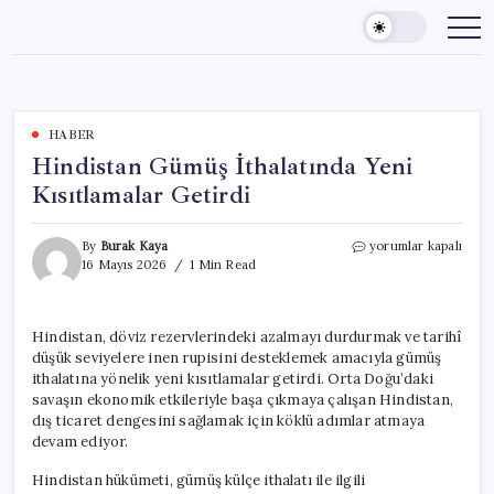
Skip
to
content
HABER
Hindistan Gümüş İthalatında Yeni
Kısıtlamalar Getirdi
Hindistan
By
Burak Kaya
yorumlar kapalı
Gümüş
16 Mayıs 2026
1 Min Read
İthalatında
Yeni
Kısıtlamalar
Hindistan, döviz rezervlerindeki azalmayı durdurmak ve tarihî
Getirdi
düşük seviyelere inen rupisini desteklemek amacıyla gümüş
için
ithalatına yönelik yeni kısıtlamalar getirdi. Orta Doğu’daki
savaşın ekonomik etkileriyle başa çıkmaya çalışan Hindistan,
dış ticaret dengesini sağlamak için köklü adımlar atmaya
devam ediyor.
Hindistan hükümeti, gümüş külçe ithalatı ile ilgili