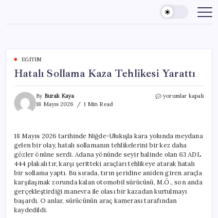
Skip
to
content
EĞITIM
Hatalı Sollama Kaza Tehlikesi Yarattı
Hatalı
By
Burak Kaya
yorumlar kapalı
Sollama
18 Mayıs 2026
1 Min Read
Kaza
Tehlikesi
Yarattı
18 Mayıs 2026 tarihinde Niğde-Ulukışla kara yolunda meydana
için
gelen bir olay, hatalı sollamanın tehlikelerini bir kez daha
gözler önüne serdi. Adana yönünde seyir halinde olan 63 ADL
444 plakalı tır, karşı şeritteki araçları tehlikeye atarak hatalı
bir sollama yaptı. Bu sırada, tırın şeridine aniden giren araçla
karşılaşmak zorunda kalan otomobil sürücüsü, M.Ö., son anda
gerçekleştirdiği manevra ile olası bir kazadan kurtulmayı
başardı. O anlar, sürücünün araç kamerası tarafından
kaydedildi.