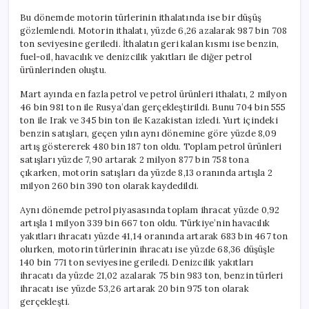
Bu dönemde motorin türlerinin ithalatında ise bir düşüş
gözlemlendi. Motorin ithalatı, yüzde 6,26 azalarak 987 bin 708
ton seviyesine geriledi. İthalatın geri kalan kısmı ise benzin,
fuel-oil, havacılık ve denizcilik yakıtları ile diğer petrol
ürünlerinden oluştu.
Mart ayında en fazla petrol ve petrol ürünleri ithalatı, 2 milyon
46 bin 981 ton ile Rusya’dan gerçekleştirildi. Bunu 704 bin 555
ton ile Irak ve 345 bin ton ile Kazakistan izledi. Yurt içindeki
benzin satışları, geçen yılın aynı dönemine göre yüzde 8,09
artış göstererek 480 bin 187 ton oldu. Toplam petrol ürünleri
satışları yüzde 7,90 artarak 2 milyon 877 bin 758 tona
çıkarken, motorin satışları da yüzde 8,13 oranında artışla 2
milyon 260 bin 390 ton olarak kaydedildi.
Aynı dönemde petrol piyasasında toplam ihracat yüzde 0,92
artışla 1 milyon 339 bin 667 ton oldu. Türkiye’nin havacılık
yakıtları ihracatı yüzde 41,14 oranında artarak 683 bin 467 ton
olurken, motorin türlerinin ihracatı ise yüzde 68,36 düşüşle
140 bin 771 ton seviyesine geriledi. Denizcilik yakıtları
ihracatı da yüzde 21,02 azalarak 75 bin 983 ton, benzin türleri
ihracatı ise yüzde 53,26 artarak 20 bin 975 ton olarak
gerçekleşti.