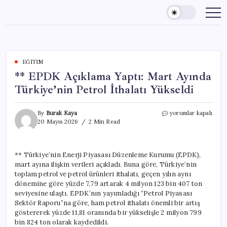
Skip
to
content
EĞITIM
** EPDK Açıklama Yaptı: Mart Ayında
Türkiye’nin Petrol İthalatı Yükseldi
**
By
Burak Kaya
yorumlar kapalı
EPDK
20 Mayıs 2026
2 Min Read
Açıklama
Yaptı:
Mart
** Türkiye’nin Enerji Piyasası Düzenleme Kurumu (EPDK),
Ayında
mart ayına ilişkin verileri açıkladı. Buna göre, Türkiye’nin
Türkiye’nin
Petrol
toplam petrol ve petrol ürünleri ithalatı, geçen yılın aynı
İthalatı
dönemine göre yüzde 7,79 artarak 4 milyon 123 bin 407 ton
Yükseldi
seviyesine ulaştı. EPDK’nın yayımladığı “Petrol Piyasası
için
Sektör Raporu”na göre, ham petrol ithalatı önemli bir artış
göstererek yüzde 11,81 oranında bir yükselişle 2 milyon 799
bin 824 ton olarak kaydedildi.