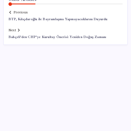
Previous
BTP, Kılıçdaroğlu ile Bayramlaşma Yapmayacaklarını Duyurdu
Next
Bahçeli’den CHP’ye Kurultay Önerisi: Yeniden Doğuş Zamanı
SON YAZILAR
Xbox Game Pass Ağustos 2026 Oyun Listesi
Xbox Game Pass’e ağustos ayında eklenecek oyunlar
listelendi