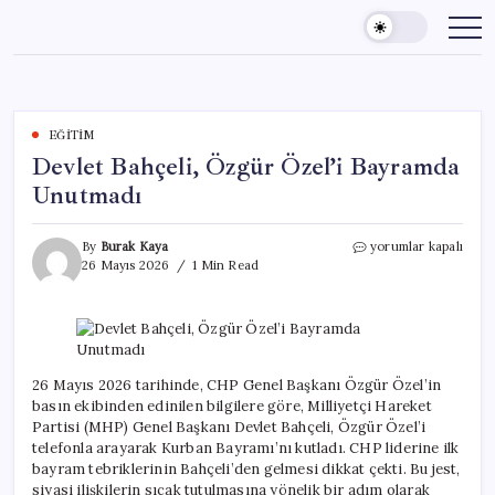
Skip
to
content
EĞITIM
Devlet Bahçeli, Özgür Özel’i Bayramda
Unutmadı
Devlet
By
Burak Kaya
yorumlar kapalı
Bahçeli,
26 Mayıs 2026
1 Min Read
Özgür
Özel’i
Bayramda
Unutmadı
için
26 Mayıs 2026 tarihinde, CHP Genel Başkanı Özgür Özel’in
basın ekibinden edinilen bilgilere göre, Milliyetçi Hareket
Partisi (MHP) Genel Başkanı Devlet Bahçeli, Özgür Özel’i
telefonla arayarak Kurban Bayramı’nı kutladı. CHP liderine ilk
bayram tebriklerinin Bahçeli’den gelmesi dikkat çekti. Bu jest,
siyasi ilişkilerin sıcak tutulmasına yönelik bir adım olarak