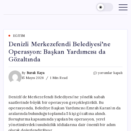
Skip
to
content
EĞITIM
Denizli Merkezefendi Belediyesi’ne
Operasyon: Başkan Yardımcısı da
Gözaltında
Denizli
By
Burak Kaya
yorumlar kapalı
Merkezefendi
15 Mayıs 2026
1 Min Read
Belediyesi’ne
Operasyon:
Başkan
Denizli’de Merkezefendi Belediyesi’ne yönelik sabah
Yardımcısı
saatlerinde büyük bir operasyon gerçekleştirildi. Bu
da
Gözaltında
operasyonda, Belediye Başkan Yardımcısı Emrah Karan’ın da
için
aralarında bulunduğu toplamda 5 kişi gözaltına alındı.
Soruşturma kapsamında yapılan bu operasyon, yerel
yönetimlerdeki usulsüzlük iddialarına dair önemli bir adım
olarak değerlendiriliyor.