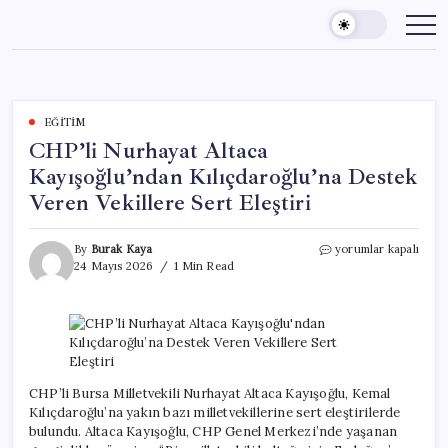
Skip
to
content
EĞITIM
CHP’li Nurhayat Altaca
Kayışoğlu’ndan Kılıçdaroğlu’na Destek
Veren Vekillere Sert Eleştiri
CHP’li
By
Burak Kaya
yorumlar kapalı
Nurhayat
24 Mayıs 2026
1 Min Read
Altaca
Kayışoğlu’ndan
Kılıçdaroğlu’na
Destek
Veren
Vekillere
Sert
CHP’li Bursa Milletvekili Nurhayat Altaca Kayışoğlu, Kemal
Eleştiri
Kılıçdaroğlu’na yakın bazı milletvekillerine sert eleştirilerde
için
bulundu. Altaca Kayışoğlu, CHP Genel Merkezi’nde yaşanan