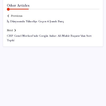
Other Articles
Previous
İş Dünyasında Yükselişe Geçen 4 Şanslı Burç
Next
CHP Genel Merkezi’nde Gergin Anlar: Ali Mahir Başarır’dan Sert
Tepki
SON YAZILAR
Kongo’dan piyasaları sallayacak karar: Bakır ve