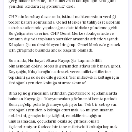
gerginlikler üzerine, “Bir milletvekili koltuğu için Erdoğan’ı
yeniden iktidara taşıyorsunuz” dedi.
CHP’nin kurultay davasında, istinaf mahkemesinin verdiği
tedbir kararı sonrasında, Genel Merkez’in tahliyesi talebinin
sabah saatlerinde yapılacağına dair iddialar gündeme geldi.
Bu gelişmeler üzerine, CHP Genel Merkezi bahçesinde ve
binanın dışında toplanan partililer arasında arbede yaşandı.
Kılıçdaroğlu’nu destekleyen bir grup, Genel Merkez’e girmek
için girişimde bulundu ancak başarılı olamadı.
Bu sırada, Nurhayat Altaca Kayışoğlu, kapının kilitli
olmasından dolayı otopark girişinden atlayarak binaya girdi.
Kayışoğlu, Kılıçdaroğlu’na destek veren milletvekillerine
tepkisini şu sözlerle dile getirdi: “Bir milletvekili koltuğu için
Erdoğan’ı yeniden koltuğa oturtacaksınız.”
Bina içine girmesinin ardından gazetecilere açıklamalarda
bulunan Kayışoğlu, “Kayyumcuları görünce öfkemiz patladı.
Buraya gelip polisle girmeye çalışıyorlar. Tek bir sebep var,
Erdoğan’ı yeniden o koltuğa oturtmak. 86 milyon insanın
sefaletini, gençlerin işsizliğini, emeklilerin açlığını
umursamadan, çocukların okula aç gitmesi onları
ilgilendirmiyor. Sadece bir tane milletvekili koltuğu kapmak