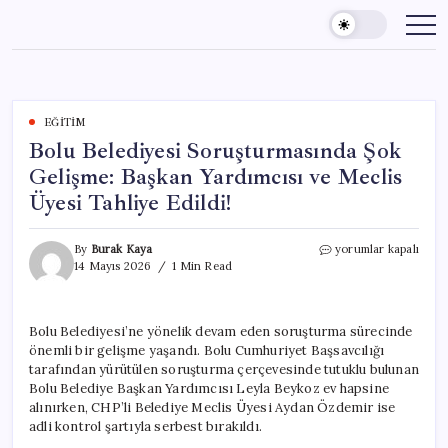
Skip
to
content
EĞITIM
Bolu Belediyesi Soruşturmasında Şok
Gelişme: Başkan Yardımcısı ve Meclis
Üyesi Tahliye Edildi!
Bolu
By
Burak Kaya
yorumlar kapalı
Belediyesi
14 Mayıs 2026
1 Min Read
Soruşturmasında
Şok
Gelişme:
Bolu Belediyesi’ne yönelik devam eden soruşturma sürecinde
Başkan
önemli bir gelişme yaşandı. Bolu Cumhuriyet Başsavcılığı
Yardımcısı
ve
tarafından yürütülen soruşturma çerçevesinde tutuklu bulunan
Meclis
Bolu Belediye Başkan Yardımcısı Leyla Beykoz ev hapsine
Üyesi
alınırken, CHP’li Belediye Meclis Üyesi Aydan Özdemir ise
Tahliye
adli kontrol şartıyla serbest bırakıldı.
Edildi!