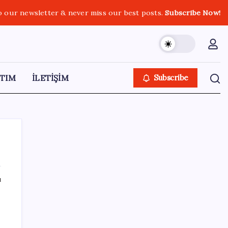
o our newsletter & never miss our best posts.
Subscribe Now!
TIM
İLETİŞİM
Subscribe
ı
SON YAZILAR
Kongo’dan piyasaları sallayacak karar: Bakır
ve kobalt ihracatı durduruldu