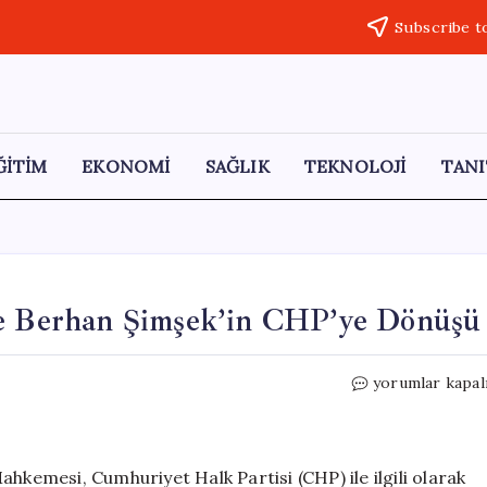
Subscribe t
ĞİTİM
EKONOMİ
SAĞLIK
TEKNOLOJİ
TANI
ve Berhan Şimşek’in CHP’ye Dönüşü
Barış
yorumlar kapal
Yarkadaş,
Gürsel
Tekin
ve
hkemesi, Cumhuriyet Halk Partisi (CHP) ile ilgili olarak