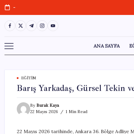
Skip
-
to
content
https://www.facebook.com/
https://twitter.com/
https://t.me/
https://www.instagram.com/
https://youtube.com/
ANA SAYFA
E
EĞITIM
Barış Yarkadaş, Gürsel Tekin 
By
Burak Kaya
22 Mayıs 2026
1 Min Read
22 Mayıs 2026 tarihinde, Ankara 36. Bölge Adliye Ma