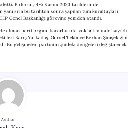
Berhan
ydetti. Bu karar, 4-5 Kasım 2023 tarihlerinde
Şimşek’in
n yanı sıra bu tarihten sonra yapılan tüm kurultayları
CHP’ye
CHP Genel Başkanlığı görevine yeniden atandı.
Dönüşü
için
lınan parti organı kararları da ‘yok hükmünde’ sayıldı
ekilleri Barış Yarkadaş, Gürsel Tekin ve Berhan Şimşek gibi
. Bu gelişmeler, partinin içindeki dengeleri değiştirecek
Author
rak Kaya