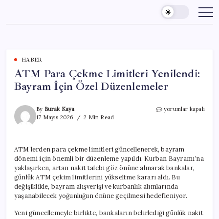
Skip
to
content
HABER
ATM Para Çekme Limitleri Yenilendi:
Bayram İçin Özel Düzenlemeler
ATM
By
Burak Kaya
yorumlar kapalı
Para
17 Mayıs 2026
2 Min Read
Çekme
Limitleri
Yenilendi:
ATM’lerden para çekme limitleri güncellenerek, bayram
Bayram
dönemi için önemli bir düzenleme yapıldı. Kurban Bayramı’na
İçin
Özel
yaklaşırken, artan nakit talebi göz önüne alınarak bankalar,
Düzenlemeler
günlük ATM çekim limitlerini yükseltme kararı aldı. Bu
için
değişiklikle, bayram alışverişi ve kurbanlık alımlarında
yaşanabilecek yoğunluğun önüne geçilmesi hedefleniyor.
Yeni güncellemeyle birlikte, bankaların belirlediği günlük nakit