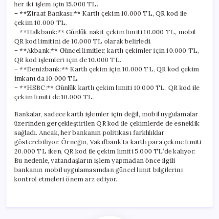
her iki işlem için 15.000 TL.
– **Ziraat Bankası:** Kartlı çekim 10.000 TL, QR kod ile
çekim 10.000 TL.
– **Halkbank:** Günlük nakit çekim limiti 10.000 TL, mobil
QR kod limitini de 10.000 TL olarak belirledi.
– **Akbank:** Güncel limitler, kartlı çekimler için 10.000 TL,
QR kod işlemleri için de 10.000 TL.
– **Denizbank:** Kartlı çekim için 10.000 TL, QR kod çekim
imkanı da 10.000 TL.
– **HSBC:** Günlük kartlı çekim limiti 10.000 TL, QR kod ile
çekim limiti de 10.000 TL.
Bankalar, sadece kartlı işlemler için değil, mobil uygulamalar
üzerinden gerçekleştirilen QR kod ile çekimlerde de esneklik
sağladı. Ancak, her bankanın politikası farklılıklar
gösterebiliyor. Örneğin, Vakıfbank’ta kartlı para çekme limiti
20.000 TL iken, QR kod ile çekim limiti 5.000 TL’de kalıyor.
Bu nedenle, vatandaşların işlem yapmadan önce ilgili
bankanın mobil uygulamasından güncel limit bilgilerini
kontrol etmeleri önem arz ediyor.