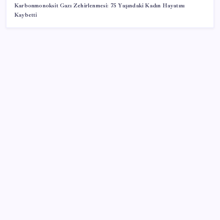
Karbonmonoksit Gazı Zehirlenmesi: 75 Yaşındaki Kadın Hayatını
Kaybetti
SON YAZILAR
Vergi ve SGK borçlarında yapılandırma fırsatı: Son
başvuru tarihi belli oldu
HUAWEI Yeni Ekosistem Ürünlerini Duyurdu: Pura
90s, MatePad Air 2026 ve Watch Kids X1
MHP’li Feti Yıldız’dan ‘çerçeve yasa’ açıklaması: IRA
ve FARC örnekleri dikkat çekti