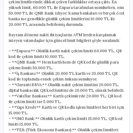
çekim limitlerinde dikkat çeken farklılıklar ortaya çıktı. En
yüksek limit, 60.000 TL ile Enpara tarafından sunulurken, onu
50.000 TL ile QNB Bank izliyor. Kamu bankaları ve birçok özel
banka ise genellikle günlük çekim limitlerini 10.000 TL ile
20.000 TL arasında belirlemiş durumda.
Bayram dönemi nakit ihtiyaçlarını ATM’lerden karşılamak
isteyen vatandaşlar için güncel limit bilgileri şöyle sıralandı:
– **Enpara:** Günlük kartlı nakit çekim limiti 60.000 TL, QR
kod ile çekim limiti 10.000 TL.
– **QNB Bank:** Hem kartlı hem de QR kod ile günlük para
çekme limiti 50.000 TL.
– **İş Bankası:** Günlük 20.000 TL kartlı ve 20.000 TL QR
kod ile toplamda esnek çekim imkanı sunuluyor.
– **Garanti BBVA:** Günlük nakit çekim limitini 20.000 TL,
dijital bankacılık QR kod limitini de 20.000 TL olarak belirledi.
– **Vakıflar Bankası:** Kartlı çekimlerde 20.000 TL; QR kod
ile çekim limiti ise 5.000 TL.
– **Yapı Kredi:** Kartlı ve QR kodla işlem limitleri her biri için
15.000 TL.
– **ING Bank:** Günlük kartlı çekim limiti 15.000 TL, QR kod
limiti 15.000 TL.
– **TEB (Türk Ekonomi Bankası):** Günlük çekim limitleri