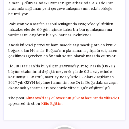
Alman iş dünyasındaki iyimserliğin arkasında, ABD ile İran
arasında sağlanan yeni çerçeve anlaşmasının etkili olduğu
belirtiliyor.
Pakistan ve Katar’ın arabuluculuğunda İsviçre’de yürütülen
müzakerelerde, 60 gün içinde kalıcı bir barış anlaşmasına
varılmasını öngören bir yol haritası belirlendi.
Ancak küresel petrol ve ham madde taşımacılığının en kritik
boğazı olan Hürmüz Boğazı’nın planlanan açılış süreci, halen
çözülmesi gereken en önemli sorun olarak masada duruyor.
Ifo, 18 Haziran’da bu yıl için gayrisafi yurt içi hasıla (GSYH)
büyüme tahminini değiştirmeyerek yüzde 0,8 seviyesinde
korumuştu. Enstitü, mart ayında yüzde 1,2 olarak açıklanan
2027 yılı GSYH büyüme tahminini ise Orta Doğu’daki savaşın
ekonomik yansımaları nedeniyle yüzde 0,8’e düşürmüştü.
The post
Almanya’da iş dünyasının güveni haziranda yükseldi
appeared first on
Kilis Egitim
.