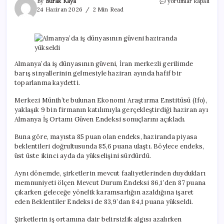
Almanya’da
By
Burak Kaya
yorumlar kapalı
iş
24 Haziran 2026
2 Min Read
dünyasının
güveni
haziranda
yükseldi
için
Almanya’da iş dünyasının güveni, İran merkezli gerilimde
barış sinyallerinin gelmesiyle haziran ayında hafif bir
toparlanma kaydetti.
Merkezi Münih’te bulunan Ekonomi Araştırma Enstitüsü (Ifo),
yaklaşık 9 bin firmanın katılımıyla gerçekleştirdiği haziran ayı
Almanya İş Ortamı Güven Endeksi sonuçlarını açıkladı.
Buna göre, mayısta 85 puan olan endeks, haziranda piyasa
beklentileri doğrultusunda 85,6 puana ulaştı. Böylece endeks,
üst üste ikinci ayda da yükselişini sürdürdü.
Aynı dönemde, şirketlerin mevcut faaliyetlerinden duydukları
memnuniyeti ölçen Mevcut Durum Endeksi 86,1’den 87 puana
çıkarken geleceğe yönelik karamsarlığın azaldığına işaret
eden Beklentiler Endeksi de 83,9’dan 84,1 puana yükseldi.
Şirketlerin iş ortamına dair belirsizlik algısı azalırken