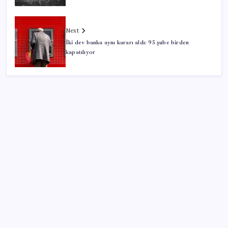
Next
İki dev banka aynı kararı aldı: 95 şube birden
kapatılıyor
SON YAZILAR
BDDK’den yatırım araçlarına yeni çerçeve: Bireysel
limitlerde kurallar sil baştan
Huawei Mate 80 için 16GB RAM ve 1TB Model