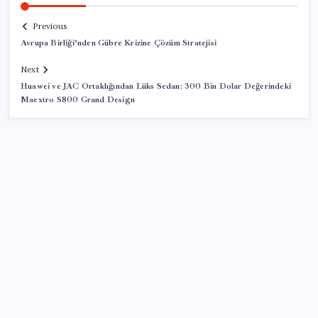
Previous
Avrupa Birliği’nden Gübre Krizine Çözüm Stratejisi
Next
Huawei ve JAC Ortaklığından Lüks Sedan: 300 Bin Dolar Değerindeki
Maextro S800 Grand Design
SON YAZILAR
BDDK’den yatırım araçlarına yeni çerçeve: Bireysel
limitlerde kurallar sil baştan