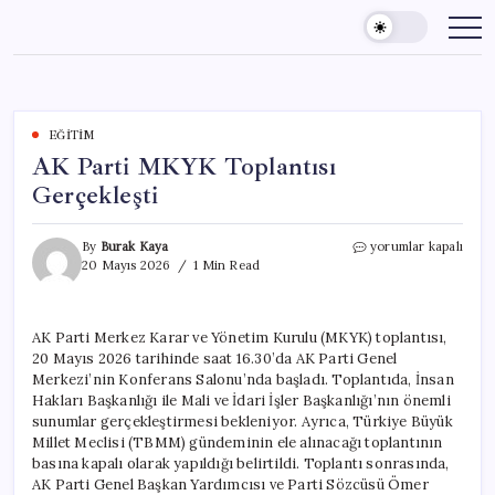
Skip
to
content
EĞITIM
AK Parti MKYK Toplantısı
Gerçekleşti
AK
By
Burak Kaya
yorumlar kapalı
Parti
20 Mayıs 2026
1 Min Read
MKYK
Toplantısı
Gerçekleşti
AK Parti Merkez Karar ve Yönetim Kurulu (MKYK) toplantısı,
için
20 Mayıs 2026 tarihinde saat 16.30’da AK Parti Genel
Merkezi’nin Konferans Salonu’nda başladı. Toplantıda, İnsan
Hakları Başkanlığı ile Mali ve İdari İşler Başkanlığı’nın önemli
sunumlar gerçekleştirmesi bekleniyor. Ayrıca, Türkiye Büyük
Millet Meclisi (TBMM) gündeminin ele alınacağı toplantının
basına kapalı olarak yapıldığı belirtildi. Toplantı sonrasında,
AK Parti Genel Başkan Yardımcısı ve Parti Sözcüsü Ömer