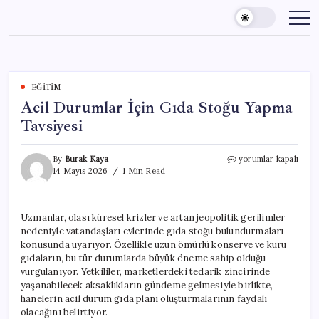
Skip
to
content
EĞITIM
Acil Durumlar İçin Gıda Stoğu Yapma
Tavsiyesi
Acil
By
Burak Kaya
yorumlar kapalı
Durumlar
14 Mayıs 2026
1 Min Read
İçin
Gıda
Stoğu
Uzmanlar, olası küresel krizler ve artan jeopolitik gerilimler
Yapma
nedeniyle vatandaşları evlerinde gıda stoğu bulundurmaları
Tavsiyesi
için
konusunda uyarıyor. Özellikle uzun ömürlü konserve ve kuru
gıdaların, bu tür durumlarda büyük öneme sahip olduğu
vurgulanıyor. Yetkililer, marketlerdeki tedarik zincirinde
yaşanabilecek aksaklıkların gündeme gelmesiyle birlikte,
hanelerin acil durum gıda planı oluşturmalarının faydalı
olacağını belirtiyor.