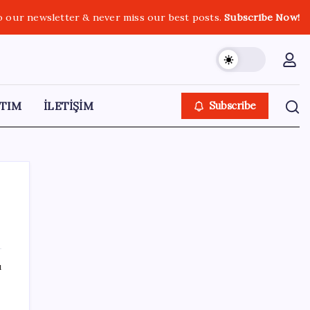
o our newsletter & never miss our best posts.
Subscribe Now!
TIM
İLETİŞİM
Subscribe
SON YAZILAR
ı
Pezeşkiyan: Teslim olmaya zorlanırsak
savaşırız, boyun eğmeyiz