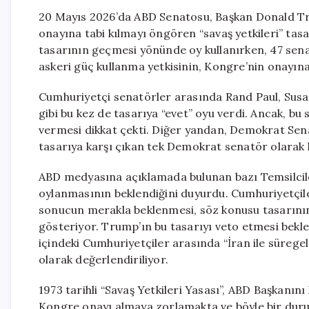
20 Mayıs 2026’da ABD Senatosu, Başkan Donald Tr
onayına tabi kılmayı öngören “savaş yetkileri” tasa
tasarının geçmesi yönünde oy kullanırken, 47 senatö
askeri güç kullanma yetkisinin, Kongre’nin onayına
Cumhuriyetçi senatörler arasında Rand Paul, Susa
gibi bu kez de tasarıya “evet” oyu verdi. Ancak, bu
vermesi dikkat çekti. Diğer yandan, Demokrat Sen
tasarıya karşı çıkan tek Demokrat senatör olarak 
ABD medyasına açıklamada bulunan bazı Temsilciler 
oylanmasının beklendiğini duyurdu. Cumhuriyetçile
sonucun merakla beklenmesi, söz konusu tasarının
gösteriyor. Trump’ın bu tasarıyı veto etmesi bek
içindeki Cumhuriyetçiler arasında “İran ile sürege
olarak değerlendiriliyor.
1973 tarihli “Savaş Yetkileri Yasası”, ABD Başkanın
Kongre onayı almaya zorlamakta ve böyle bir duru