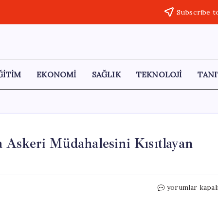
Subscribe t
ĞİTİM
EKONOMİ
SAĞLIK
TEKNOLOJİ
TANI
 Askeri Müdahalesini Kısıtlayan
ABD
yorumlar kapal
Senatosu,
Trump’ın
İran’a