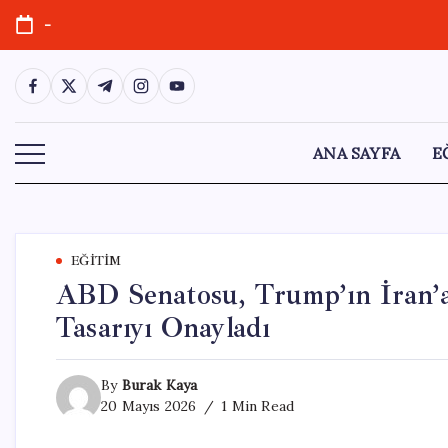
Skip
-
to
content
https://www.facebook.com/
https://twitter.com/
https://t.me/
https://www.instagram.com/
https://youtube.com/
ANA SAYFA
E
EĞITIM
ABD Senatosu, Trump’ın İran’a
Tasarıyı Onayladı
By
Burak Kaya
20 Mayıs 2026
1 Min Read