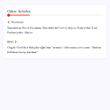
Other Articles
Previous
Yunanistan Hava Savunma Sistemlerini Geri Çekiyor, İtalya’dan Yeni
Fırkateynler Alıyor
Next
Özgür Özel’den Kılıçdaroğlu’nun ‘arınma’ videosuna sert yanıt: ‘Butlan
ittifakına karşı durdum’
SON YAZILAR