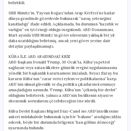
belirtildi.
USS Nimitz’in, Tayvan Boğazı’ndan Arap Körfezi’ne kadar
dünya genelinde görevlerde bulunarak “savaş yeteneğini
kanıtladığı” ifade edildi. Açıklamada, bu durumun “hazırlık ve
varlığın” en iyi örneği olduğu vurgulandı. ABD Donanması,
Mart ayında USS Nimitz’in görev süresinin yaklaşık bir yıl
daha uzatıldığını belirtmiş, ancak yeni görev yerine dair
detaylar paylaşılmamıştı.
KÜBA İLE ABD ARASINDAKİ KRİZ
ABD Başkanı Donald Trump, 30 Ocak’ta, Küba’ya petrol
sağlayan veya satan ülkelere gümrük vergisi uygulanmasına
yönelik bir başkanlık kararnamesi imzaladı. Beyaz Saray, bu
kararın Küba’nın “zarar verici eylem ve politikalarına” karşı
ABD’nin ulusal güvenlik ve dış politika çıkarlarını korumayı
amaçladığını savundu. Trump, Küba’nın “çökmüş bir devlet”
olduğunu belirterek, yalnızca ABD’nin bu ülkenin siyasi ve
ekonomik sorunlarını çözebileceğini öne sürdü.
Küba Devlet Başkanı Miguel Diaz-Canel ise ABD’nin ülkesine
askeri müdahalede bulunmak için bir “bahane” aradığını iddia
ederek, böyle bir durumda bölgenin “kan gölüne döneceği”
uyarısında bulundu.