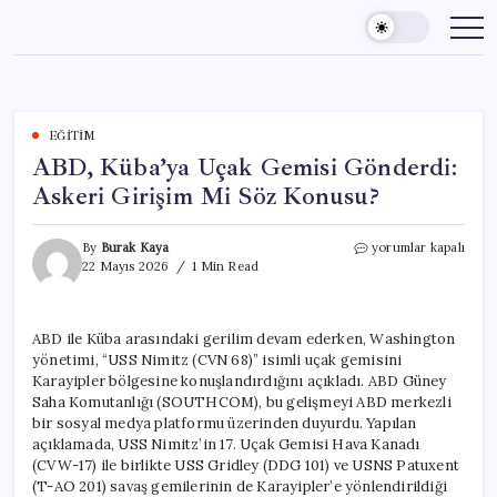
Skip
to
content
EĞITIM
ABD, Küba’ya Uçak Gemisi Gönderdi:
Askeri Girişim Mi Söz Konusu?
ABD,
By
Burak Kaya
yorumlar kapalı
Küba’ya
22 Mayıs 2026
1 Min Read
Uçak
Gemisi
Gönderdi:
ABD ile Küba arasındaki gerilim devam ederken, Washington
Askeri
yönetimi, “USS Nimitz (CVN 68)” isimli uçak gemisini
Girişim
Mi
Karayipler bölgesine konuşlandırdığını açıkladı. ABD Güney
Söz
Saha Komutanlığı (SOUTHCOM), bu gelişmeyi ABD merkezli
Konusu?
bir sosyal medya platformu üzerinden duyurdu. Yapılan
için
açıklamada, USS Nimitz’in 17. Uçak Gemisi Hava Kanadı
(CVW-17) ile birlikte USS Gridley (DDG 101) ve USNS Patuxent
(T-AO 201) savaş gemilerinin de Karayipler’e yönlendirildiği